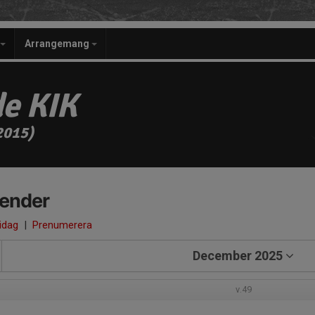
Arrangemang
e KIK
2015)
lender
 idag
|
Prenumerera
December 2025
v.49