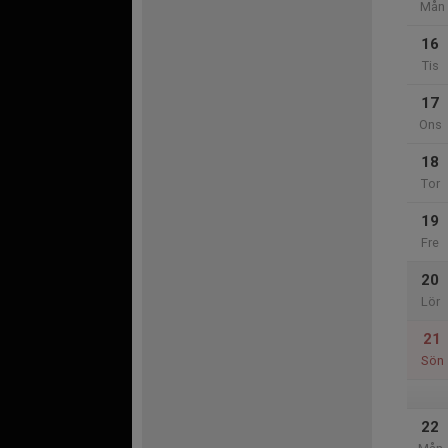
Mån
16
Tis
17
Ons
18
Tor
19
Fre
20
Lör
21
Sön
22