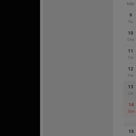
Mån
9
Tis
10
Ons
11
Tor
12
Fre
13
Lör
14
Sön
15