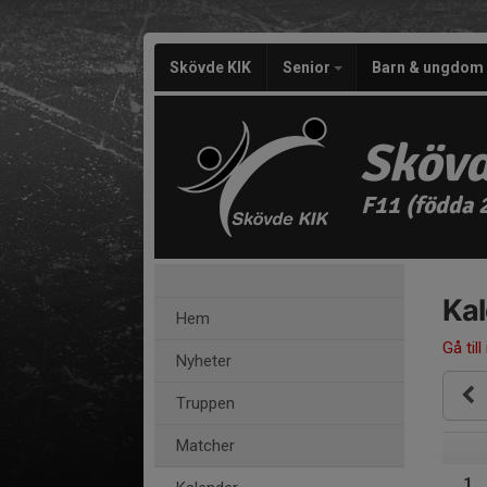
Skövde KIK
Senior
Barn & ungdom
Skövd
F11 (födda 
Ka
Hem
Gå till
Nyheter
Truppen
Matcher
1