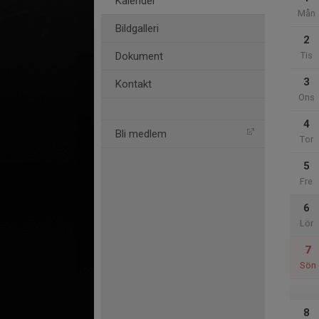
Kalender
Mån
Bildgalleri
2
Dokument
Tis
3
Kontakt
Ons
4
Bli medlem
Tor
5
Fre
6
Lör
7
Sön
8