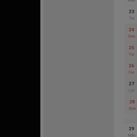
Mån
23
Tis
24
Ons
25
Tor
26
Fre
27
Lör
28
Sön
29
Mån