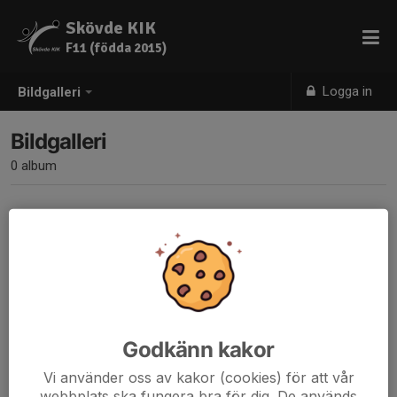
Skövde KIK
F11 (födda 2015)
Logga in
Bildgalleri
Bildgalleri
0 album
Inga album skapade
Godkänn kakor
Vi använder oss av kakor (cookies) för att vår
webbplats ska fungera bra för dig. De används