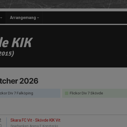
Arrangemang
e KIK
2015)
tcher 2026
ickor Div 7 Falköping
Flickor Div 7 Skövde
2
Skara FC Vit - Skövde KIK Vit
0
Sparbanken Arena E Konstgräs