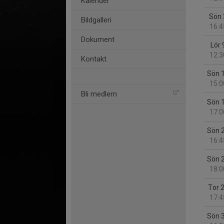
Kalender
Sön 
Bildgalleri
16:4
Dokument
Lör 
12:3
Kontakt
Sön 
15:0
Bli medlem
Sön 
17:0
Sön 
16:4
Sön 
18:0
Tor 
17:4
Sön 