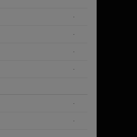
-
-
-
-
-
-