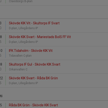
0
Claesborgs B-plan
3
Skövde KIK Vit - Skultorps IF Svart
0
D-plan, Lillegårdens IP
8
Skövde KIK Svart - Mariestads BoIS FF Vit
5
D-plan, Lillegårdens IP
10
IFK Tidaholm - Skövde KIK Vit
5
Tidavallen C-plan
18
Skultorps IF Gul - Skövde KIK Svart
0
Orkanvallen C
22
Skövde KIK Svart - Råda BK Grön
5
D-plan, Lillegårdens IP
ti
15
Råda BK Grön - Skövde KIK Svart