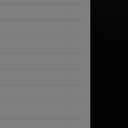
-
-
-
-
-
-
-
-