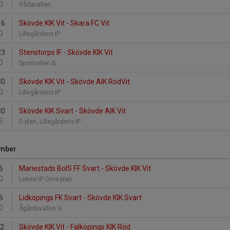
0
Rådavallen
16
Skövde KIK Vit - Skara FC Vit
0
Lillegårdens IP
23
Stenstorps IF - Skövde KIK Vit
0
Sportvallen B
30
Skövde KIK Vit - Skövde AIK RödVit
0
Lillegårdens IP
30
Skövde KIK Svart - Skövde AIK Vit
5
D-plan, Lillegårdens IP
mber
6
Mariestads BoIS FF Svart - Skövde KIK Vit
0
Lekevi IP Övre-plan
6
Lidköpings FK Svart - Skövde KIK Svart
0
Ågårdsvallen G
12
Skövde KIK Vit - Falköpings KIK Röd