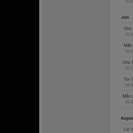
16:0
Juni
Ons 
18:3
Mån 
18:4
Ons 
18:1
Tor 
18:0
Mån 
18:4
Augus
Lör 