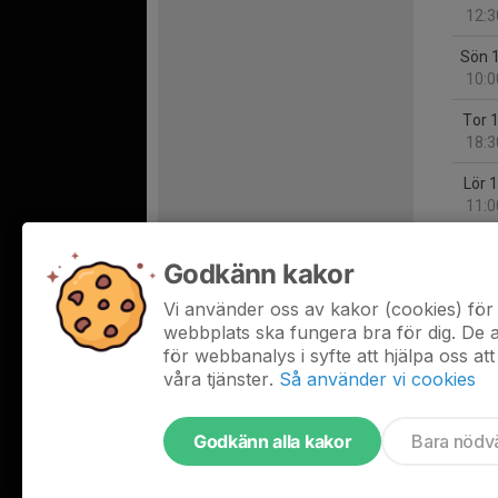
12:3
Sön 
10:0
Tor 
18:3
Lör 
11:0
Lör 
Godkänn kakor
12:3
Vi använder oss av kakor (cookies) för 
Sön 
webbplats ska fungera bra för dig. De
10:0
för webbanalys i syfte att hjälpa oss att
våra tjänster.
Så använder vi cookies
Godkänn alla kakor
Bara nödv
Tjäna pengar till laget