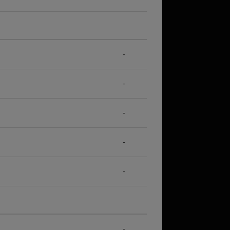
-
-
-
-
-
-