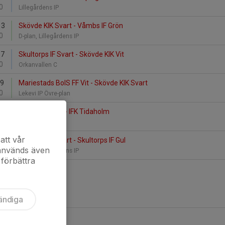
0
Lillegårdens IP
13
Skövde KIK Svart - Våmbs IF Grön
0
D-plan, Lillegårdens IP
17
Skultorps IF Svart - Skövde KIK Vit
0
Orkanvallen C
19
Mariestads BoIS FF Vit - Skövde KIK Svart
0
Lekevi IP Övre-plan
26
Skövde KIK Vit - IFK Tidaholm
0
Lillegårdens IP
att vår
27
Skövde KIK Svart - Skultorps IF Gul
 används även
0
D-plan, Lillegårdens IP
 förbättra
ändiga