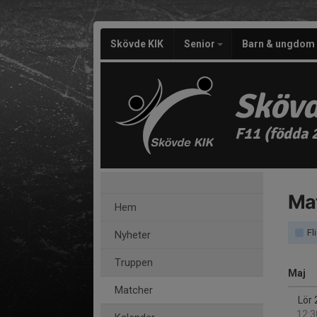
Skövde KIK
Senior
Barn & ungdom
Skövd
F11 (födda 
Ma
Hem
Fl
Nyheter
Truppen
Maj
Matcher
Lör 
12:3