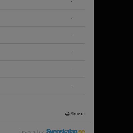
-
-
-
-
-
-
Skriv ut
Levererat av