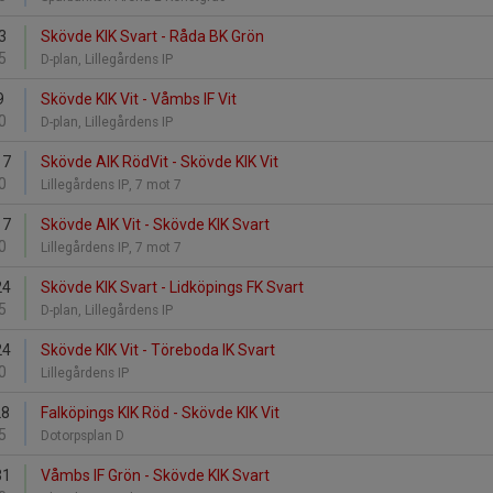
3
Skövde KIK Svart - Råda BK Grön
5
D-plan, Lillegårdens IP
9
Skövde KIK Vit - Våmbs IF Vit
0
D-plan, Lillegårdens IP
17
Skövde AIK RödVit - Skövde KIK Vit
0
Lillegårdens IP, 7 mot 7
17
Skövde AIK Vit - Skövde KIK Svart
0
Lillegårdens IP, 7 mot 7
24
Skövde KIK Svart - Lidköpings FK Svart
5
D-plan, Lillegårdens IP
24
Skövde KIK Vit - Töreboda IK Svart
0
Lillegårdens IP
28
Falköpings KIK Röd - Skövde KIK Vit
5
Dotorpsplan D
31
Våmbs IF Grön - Skövde KIK Svart