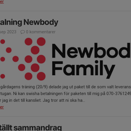
er
talning Newbody
sep 2023
0 kommentarer
gårdagens träning (20/9) delade jag ut paket till de som valt leverans t
tugan. Ni kan swisha betalningen för paketen till mig på 070-376124
 jag in det till kansliet. Jag tror att ni ska ha...
er
tällt sammandrag