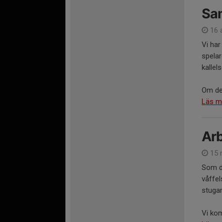
Sa
16 
Vi har
spelar
kallel
Om det
Läs m
Ar
15 
Som de
våffel
stuga
Vi kom