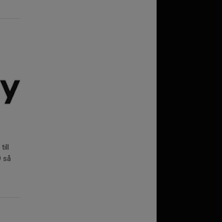
ill
9 så