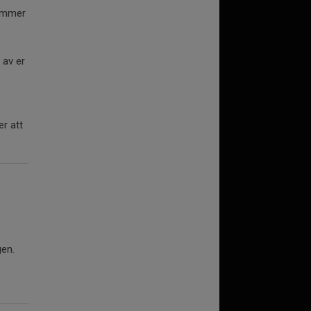
tämmer
 av er
er att
ngen.