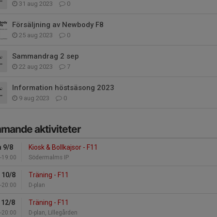
31 aug 2023
0
Försäljning av Newbody F8
25 aug 2023
0
Sammandrag 2 sep
22 aug 2023
7
Information höstsäsong 2023
9 aug 2023
0
mande aktiviteter
 9/8
Kiosk & Bollkajsor - F11
-19:00
Södermalms IP
 10/8
Träning - F11
-20:00
D-plan
 12/8
Träning - F11
-20:00
D-plan, Lillegården