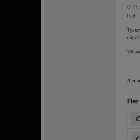
21 
Hej!
Tyvärr
något 
Vill ä
/Leda
Fler