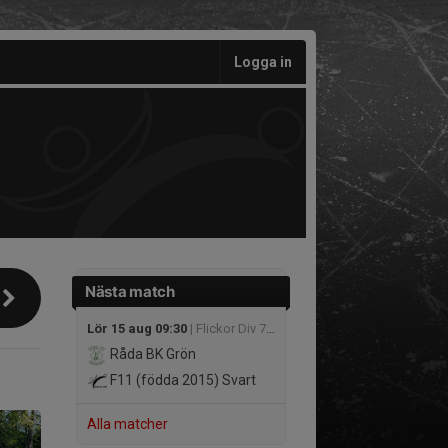
Logga in
Nästa match
Lör 15 aug 09:30
| Flickor Div 7 Skövde
Råda BK Grön
F11 (födda 2015)
Svart
Alla matcher