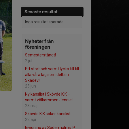
Senaste resultat
Inga resultat sparade
Nyheter från
föreningen
Semesterstängt!
2 jul
Ett stort och varmt lycka till till
alla våra lag som deltar i
Skadevi!
25 jun
Ny kanslist i Skövde KIK –
varmt välkommen Jennie!
28 maj
Skövde KIK söker kanslist
22 apr
Invigning av Södermalms IP