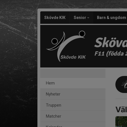
Skövde KIK
Senior
Barn & ungdom
Skövd
F11 (födda 
Hem
Nyheter
Truppen
Väl
Matcher