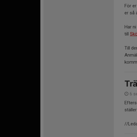
För er
er så 
Har ni
till
Skö
Till d
Anmäl 
komma 
Trä
6 s
Efters
ställe
//Led