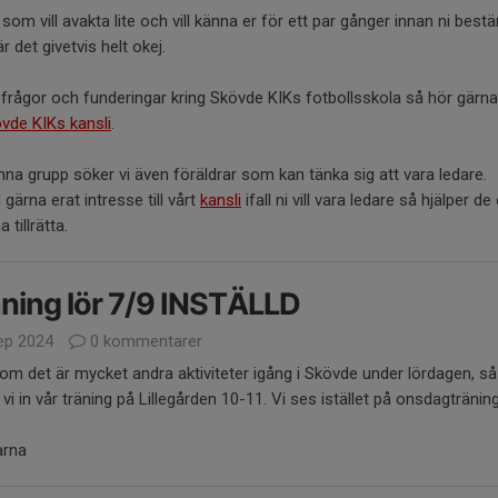
 som vill avakta lite och vill känna er för ett par gånger innan ni bes
är det givetvis helt okej.
 frågor och funderingar kring Skövde KIKs fotbollsskola så hör gärna
vde KIKs kansli
.
enna grupp söker vi även föräldrar som kan tänka sig att vara ledare.
gärna erat intresse till vårt
kansli
ifall ni vill vara ledare så hjälper de 
tillrätta.
ning lör 7/9 INSTÄLLD
ep 2024
0 kommentarer
om det är mycket andra aktiviteter igång i Skövde under lördagen, så
r vi in vår träning på Lillegården 10-11. Vi ses istället på onsdagträni
arna