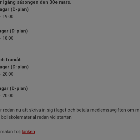
ar igång säsongen den 30e mars.
gar (D-plan)
- 19.00
gar (D-plan)
- 18.00
ch framåt
gar (D-plan)
- 20.00
gar (D-plan)
- 20.00
r redan nu att skriva in sig i laget och betala medlemsavgiften om ma
t bollskolematerial redan vid starten.
nmälan följ
länken