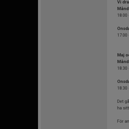
Vi dr
Månda
18.00 
Onsda
17.00 
Maj o
Månda
18.30 
Onsda
18.30 
Det gå
ha sit
För a