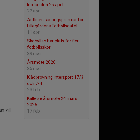
lördag den 25 april
22 apr
Äntligen säsongspremiär för
Lillegårdens Fotbollscafé!
11 apr
Skohyllan har plats för fler
fotbollsskor
29 mar
Årsmöte 2026
26 mar
Klädprovning intersport 17/3
och 7/4
23 feb
Kallelse årsmöte 24 mars
2026
n vill
17 feb