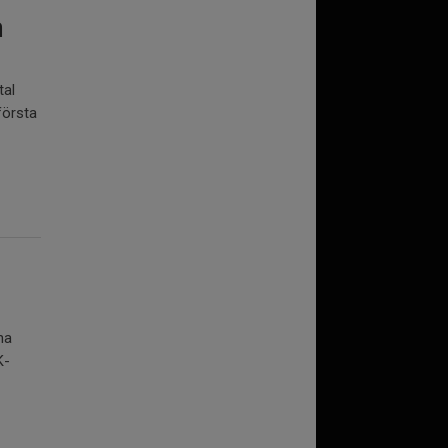
m
tal
första
na
K-