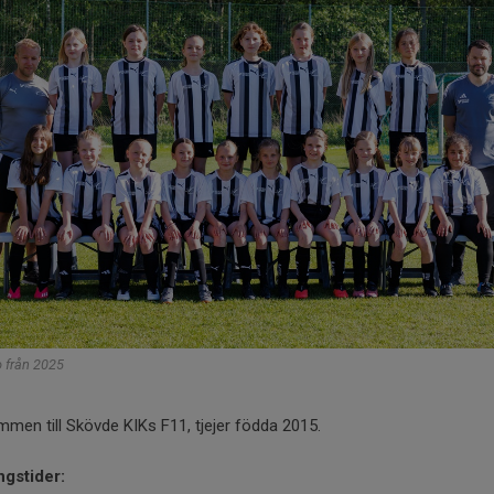
 från 2025
men till Skövde KIKs F11, tjejer födda 2015.
ngstider: