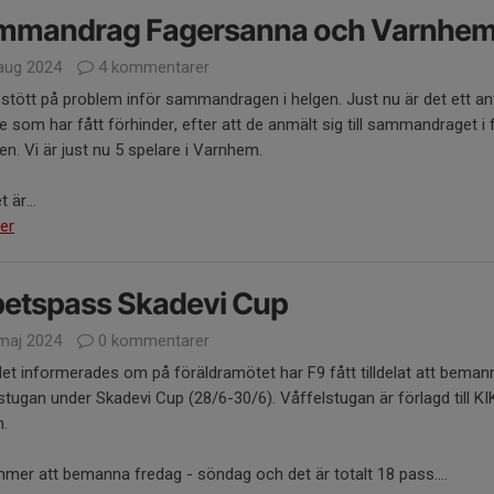
mmandrag Fagersanna och Varnhe
aug 2024
4 kommentarer
 stött på problem inför sammandragen i helgen. Just nu är det ett an
e som har fått förhinder, efter att de anmält sig till sammandraget i 
sen. Vi är just nu 5 spelare i Varnhem.
 är...
er
betspass Skadevi Cup
maj 2024
0 kommentarer
t informerades om på föräldramötet har F9 fått tilldelat att beman
stugan under Skadevi Cup (28/6-30/6). Våffelstugan är förlagd till KI
n.
mer att bemanna fredag - söndag och det är totalt 18 pass....