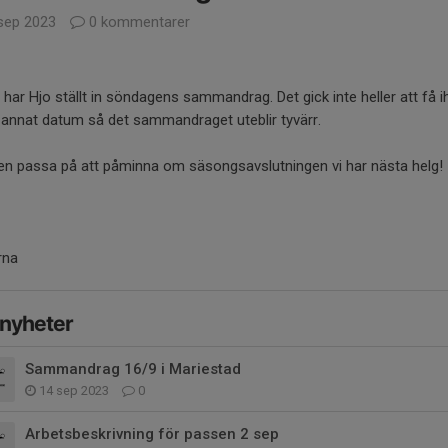
sep 2023
0 kommentarer
 har Hjo ställt in söndagens sammandrag. Det gick inte heller att få 
annat datum så det sammandraget uteblir tyvärr.
ven passa på att påminna om säsongsavslutningen vi har nästa helg!
rna
 nyheter
Sammandrag 16/9 i Mariestad
14 sep 2023
0
Arbetsbeskrivning för passen 2 sep