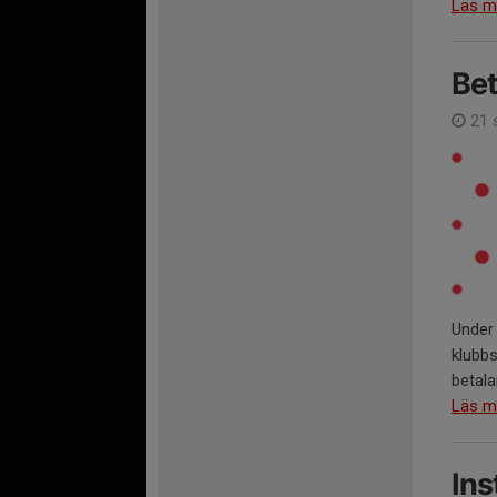
Läs m
Be
21 
Under 
klubbs
betalar
Läs m
Ins