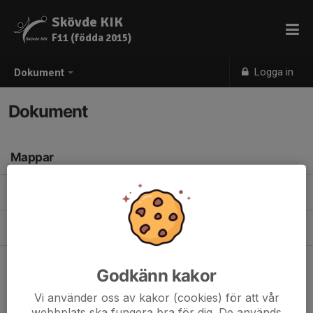
Skövde KIK
F11 (födda 2015)
Logga in
Dokument
Dokument
Mappar
Säsongsplanering
(1)
Träningspass
(6)
Godkänn kakor
Vi använder oss av kakor (cookies) för att vår
webbplats ska fungera bra för dig. De används