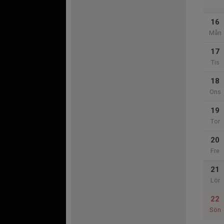
16
Mån
17
Tis
18
Ons
19
Tor
20
Fre
21
Lör
22
Sön