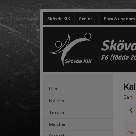
Skövde KIK
Senior
Barn & ungdom
Skövd
F6 (födda 2
Ka
Hem
Gå till
Nyheter
Truppen
Matcher
1
Sön