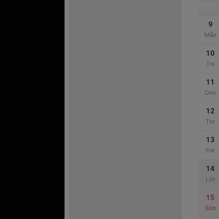
9
Mån
10
Tis
11
Ons
12
Tor
13
Fre
14
Lör
15
Sön