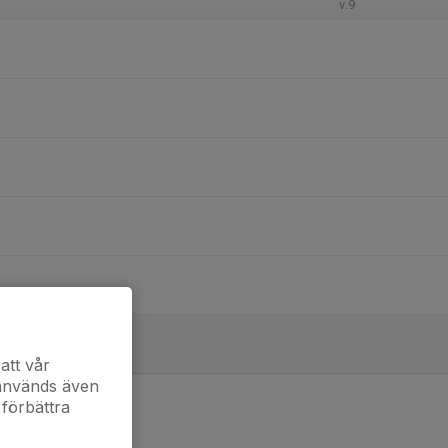
v.9
att vår
 används även
 förbättra