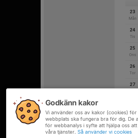
23
Mån
24
Tis
25
Ons
26
Tor
27
Fre
Godkänn kakor
28
Lör
Vi använder oss av kakor (cookies) för 
webbplats ska fungera bra för dig. De
för webbanalys i syfte att hjälpa oss att
våra tjänster.
Så använder vi cookies