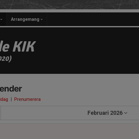
Arrangemang
e KIK
020)
lender
 idag
|
Prenumerera
Februari 2026