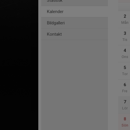
Statistik
Kalender
2
Bildgalleri
Mån
3
Kontakt
Tis
4
Ons
5
Tor
6
Fre
7
Lör
8
Sön