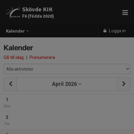
Skövde KIK
F6 (födda 2020)
Logga in
Kalender
Kalender
Gå till idag
|
Prenumerera
April 2026
1
Ons
2
Tor