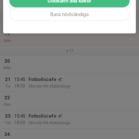
Godkänn alla kakor
Fre
Bara nödvändiga
18
10:00
Bollskola F6
11:00
Lör
Lillegården plan D
19
Sön
v.17
20
Mån
21
15:45
Fotbollscafe
18:00
Tis
Skövde KIK Klubbstuga
22
Ons
23
15:45
Fotbollscafe
18:00
Tor
Skövde KIK Klubbstuga
24