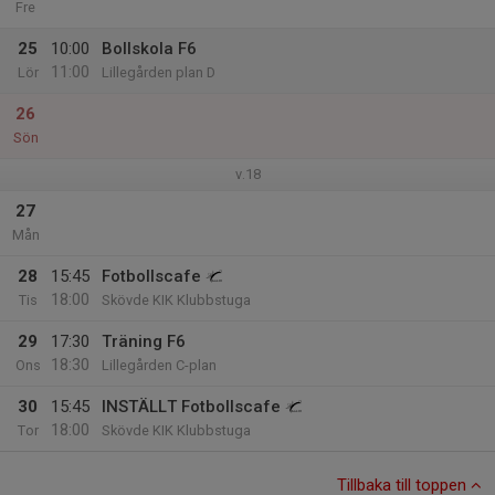
Fre
25
10:00
Bollskola F6
11:00
Lör
Lillegården plan D
26
Sön
v.18
27
Mån
28
15:45
Fotbollscafe
18:00
Tis
Skövde KIK Klubbstuga
29
17:30
Träning F6
18:30
Ons
Lillegården C-plan
30
15:45
INSTÄLLT Fotbollscafe
18:00
Tor
Skövde KIK Klubbstuga
Tillbaka till toppen