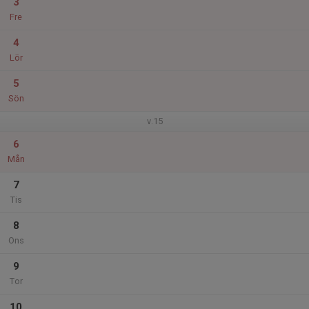
3
Fre
4
Lör
5
Sön
v.15
6
Mån
7
Tis
8
Ons
9
Tor
10