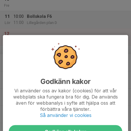
Fre
11
10:00
Bollskola F6
11:00
Lör
Lillegården plan D
12
Sön
v.16
13
Mån
14
15:45
Fotbollscafe
Godkänn kakor
18:00
Tis
Skövde KIK Klubbstuga
Vi använder oss av kakor (cookies) för att vår
15
webbplats ska fungera bra för dig. De används
Ons
även för webbanalys i syfte att hjälpa oss att
förbättra våra tjänster.
16
15:45
Fotbollscafe
Så använder vi cookies
18:00
Tor
Skövde KIK Klubbstuga
17