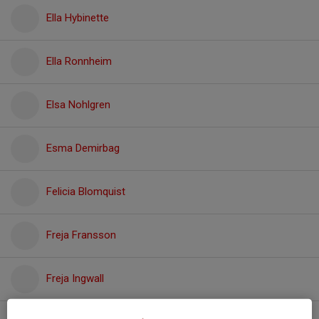
Ella Hybinette
Ella Ronnheim
Elsa Nohlgren
Esma Demirbag
Felicia Blomquist
Freja Fransson
Freja Ingwall