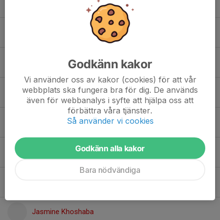
Hedda Hafstrand
Hermela Teklay
Godkänn kakor
Ilona Alkasrani
Vi använder oss av kakor (cookies) för att vår
webbplats ska fungera bra för dig. De används
Ilse Kalén Lake
även för webbanalys i syfte att hjälpa oss att
förbättra våra tjänster.
Så använder vi cookies
Ina Höök
Godkänn alla kakor
Ines Gustavsson Dahl
Bara nödvändiga
Ines Muratovic
Jasmine Khoshaba