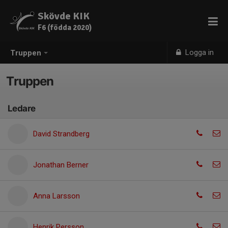
Skövde KIK
F6 (födda 2020)
Logga in
Truppen
Truppen
Ledare
David Strandberg
Jonathan Berner
Anna Larsson
Henrik Persson