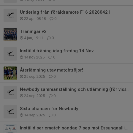
Underlag från föräldramöte F16 20260421
22 apr, 08:18
0
Träningar v2
4 jan, 19:11
0
Inställd träning idag fredag 14 Nov
14 nov 2025
0
Återlämning utav matchtröjor!
25 sep 2025
0
Newbody sammanställning och utlämning (för vissa)
24 sep 2025
0
Sista chansen för Newbody
14 sep 2025
0
Inställd seriematch söndag 7 sep mot Essungaalliansen