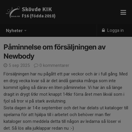
Skövde KIK
F16 (födda 2010)
Logga in
Nyheter
Påminnelse om försäljningen av
Newbody
5 sep 2025
0 kommentarer
Försäljningen har nu pågått ett par veckor och är i full gång. Med
en dryg vecka kvar så är det ändå ganska många som inte
kommit igång så därav en liten påminnelse. Vi har än så länge
dragit in drygt 6tkr mot knappt 14tkr förra året men likväl som i
fjol så tror vi på stark avslutning.
Sista dagen är 14:e september och det har delats ut kataloger till
spelarna för att hjälpa till i arbetet och behöver man fler
kataloger som meddela detta till någon av ledarna så löser vi
det. Så lös alla julklappar redan nu :-)