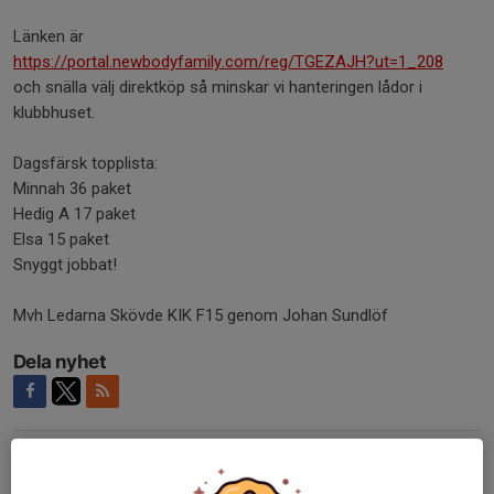
Länken är
https://portal.newbodyfamily.com/reg/TGEZAJH?ut=1_208
och snälla välj direktköp så minskar vi hanteringen lådor i
klubbhuset.
Dagsfärsk topplista:
Minnah 36 paket
Hedig A 17 paket
Elsa 15 paket
Snyggt jobbat!
Mvh Ledarna Skövde KIK F15 genom Johan Sundlöf
Dela nyhet
Tidigare nyheter