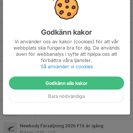
Stort tack för en fantastisk Gothia Cup!
17 jul, 14:00
0
Info Gothia cup
Godkänn kakor
4 jul, 10:48
0
Vi använder oss av kakor (cookies) för att vår
webbplats ska fungera bra för dig. De används
Bemanningslista 2026 F16
även för webbanalys i syfte att hjälpa oss att
15 jun, 15:14
0
förbättra våra tjänster.
Så använder vi cookies
Påminnelse om att Newbodyförsäljningen slutar imorgon 31/5
30 maj, 07:58
0
Godkänn alla kakor
Platsansvarig sökes Skadevicup 2026!
24 maj, 09:50
0
Bara nödvändiga
Bemanning Skadevi 2026
21 maj, 07:23
0
Newbody Försäljning 2026 F16 är igång
9 maj, 11:05
0