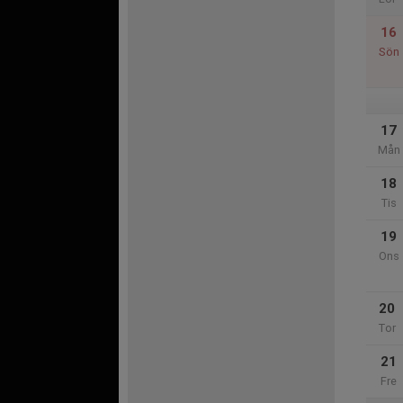
16
Sön
17
Mån
18
Tis
19
Ons
20
Tor
21
Fre