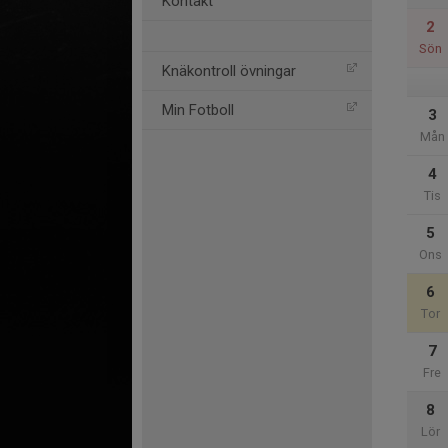
Kontakt
2
Sön
Knäkontroll övningar
Min Fotboll
3
Mån
4
Tis
5
Ons
6
Tor
7
Fre
8
Lör