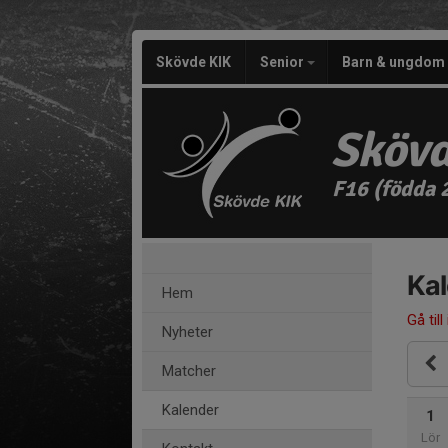
Skövde KIK
Senior
Barn & ungdom
Skövd
F16 (födda 
Ka
Hem
Gå till
Nyheter
Matcher
Kalender
1
Lör