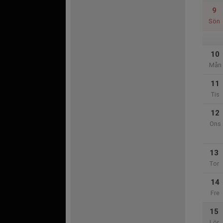
9
Sön
10
Mån
11
Tis
12
Ons
13
Tor
14
Fre
15
Lör