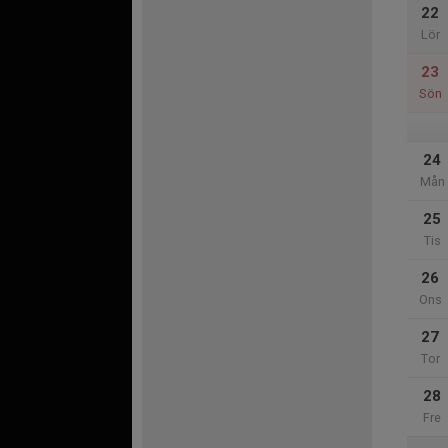
22
Lör
23
Sön
24
Mån
25
Tis
26
Ons
27
Tor
28
Fre