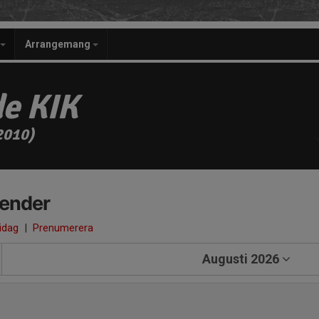
Arrangemang
e KIK
2010)
lender
 idag
|
Prenumerera
Augusti 2026