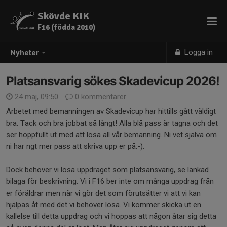
Skövde KIK
F16 (födda 2010)
Logga in
Nyheter
Platsansvarig sökes Skadevicup 2026!
24 maj, 09:50
0 kommentarer
Arbetet med bemanningen av Skadevicup har hittills gått väldigt
bra. Tack och bra jobbat så långt! Alla blå pass är tagna och det
ser hoppfullt ut med att lösa all vår bemanning. Ni vet själva om
ni har ngt mer pass att skriva upp er på:-).
Dock behöver vi lösa uppdraget som platsansvarig, se länkad
bilaga för beskrivning. Vi i F16 ber inte om många uppdrag från
er föräldrar men när vi gör det som förutsätter vi att vi kan
hjälpas åt med det vi behöver lösa. Vi kommer skicka ut en
kallelse till detta uppdrag och vi hoppas att någon åtar sig detta