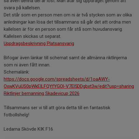
så även denna del är löst. Man åtar sig uppdraget genom att
svara på kallelsen.
Det står som en person men om ni är två stycken som av olika
anledningar kan lösa det tillsammans så går det att ordna men
kallelsen är för en person som får stå som huvudansvarig.
Kallelsen skickas ut separat.
Uppdragsbeskrivning Platsansvarig
Bifogar även länkar till schemat samt de allmänna riktlinjerna
som ni även fått innan.
Schemalänk:
https://docs.google.com/spreadsheets/d/1oaAWY-
OxwKVuUS0pWkEILFQYfYGOl-V7El5DDgbxt3w/edit?usp=sharing
Riktlinjer bemanning Skadevicup 2026
Tillsammans ser vi till att göra detta till en fantastisk
fotbollshelg!
Ledarna Skövde KIK F16