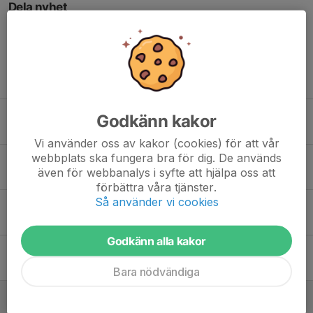
Dela nyhet
Tidigare nyheter
Stort tack för en fantastisk Gothia Cup!
Godkänn kakor
17 jul, 14:00
0
Vi använder oss av kakor (cookies) för att vår
webbplats ska fungera bra för dig. De används
Info Gothia cup
även för webbanalys i syfte att hjälpa oss att
4 jul, 10:48
0
förbättra våra tjänster.
Så använder vi cookies
Bemanningslista 2026 F16
15 jun, 15:14
0
Godkänn alla kakor
Påminnelse om att Newbodyförsäljningen slutar imorgon 31/5
30 maj, 07:58
0
Bara nödvändiga
Platsansvarig sökes Skadevicup 2026!
24 maj, 09:50
0