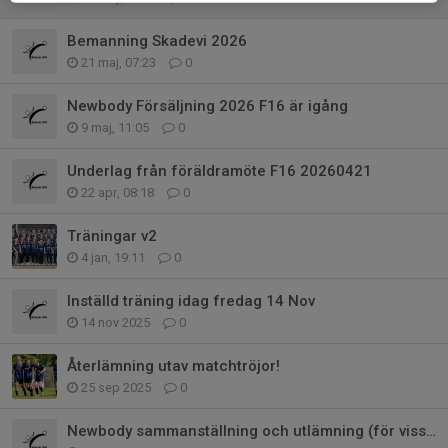
Bemanning Skadevi 2026
21 maj, 07:23
0
Newbody Försäljning 2026 F16 är igång
9 maj, 11:05
0
Underlag från föräldramöte F16 20260421
22 apr, 08:18
0
Träningar v2
4 jan, 19:11
0
Inställd träning idag fredag 14 Nov
14 nov 2025
0
Återlämning utav matchtröjor!
25 sep 2025
0
Newbody sammanställning och utlämning (för vissa)