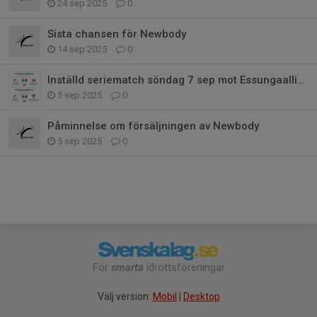
24 sep 2025
0
Sista chansen för Newbody
14 sep 2025
0
Inställd seriematch söndag 7 sep mot Essungaalliansen
5 sep 2025
0
Påminnelse om försäljningen av Newbody
5 sep 2025
0
För
smarta
idrottsföreningar
Välj version:
Mobil
|
Desktop