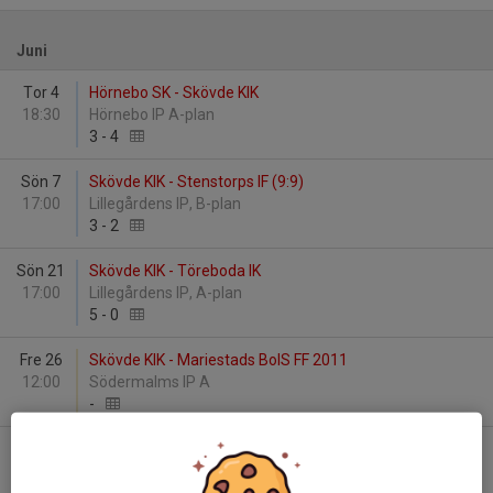
Juni
Tor 4
Hörnebo SK - Skövde KIK
18:30
Hörnebo IP A-plan
3
-
4
Sön 7
Skövde KIK - Stenstorps IF (9:9)
17:00
Lillegårdens IP, B-plan
3
-
2
Sön 21
Skövde KIK - Töreboda IK
17:00
Lillegårdens IP, A-plan
5
-
0
Fre 26
Skövde KIK - Mariestads BoIS FF 2011
12:00
Södermalms IP A
-
Fre 26
Angereds IS - Skövde KIK
19:00
Tibro Sportparken A