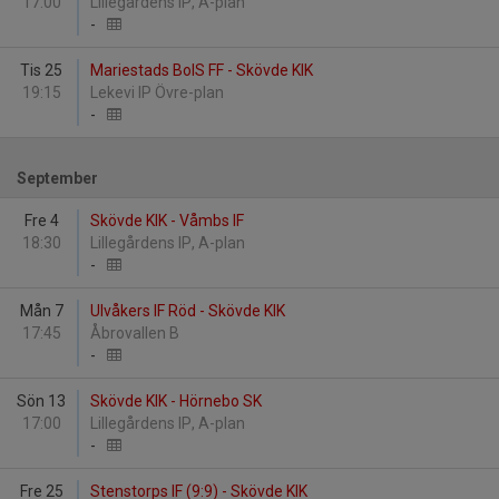
17:00
Lillegårdens IP, A-plan
-
Tis 25
Mariestads BoIS FF - Skövde KIK
19:15
Lekevi IP Övre-plan
-
September
Fre 4
Skövde KIK - Våmbs IF
18:30
Lillegårdens IP, A-plan
-
Mån 7
Ulvåkers IF Röd - Skövde KIK
17:45
Åbrovallen B
-
Sön 13
Skövde KIK - Hörnebo SK
17:00
Lillegårdens IP, A-plan
-
Fre 25
Stenstorps IF (9:9) - Skövde KIK