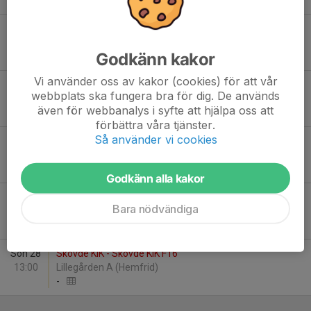
-
Lör 27
Husqvarna FF - Skövde KIK
09:00
Lillegården A (Hemfrid)
Godkänn kakor
-
Vi använder oss av kakor (cookies) för att vår
Lör 27
Skövde KIK - Mallbackens IF
webbplats ska fungera bra för dig. De används
12:00
Lillegården A (Hemfrid)
även för webbanalys i syfte att hjälpa oss att
-
förbättra våra tjänster.
Så använder vi cookies
Lör 27
Skövde KIK - Gamla Upsala SK
18:00
Värsås IP A
-
Godkänn alla kakor
Sön 28
Floda BoIF - Skövde KIK
Bara nödvändiga
09:00
Lillegården B
-
Sön 28
Skövde KIK - Skövde KIK F16
13:00
Lillegården A (Hemfrid)
-