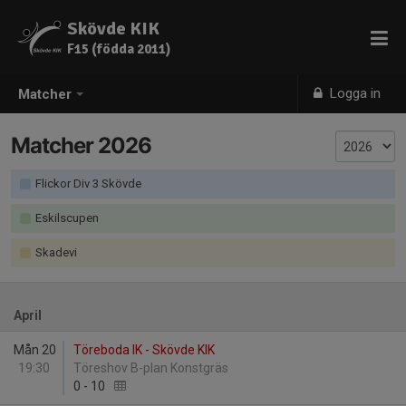
Skövde KIK
F15 (födda 2011)
Logga in
Matcher
Matcher 2026
Flickor Div 3 Skövde
Eskilscupen
Skadevi
April
Mån 20
Töreboda IK - Skövde KIK
19:30
Töreshov B-plan Konstgräs
0
-
10