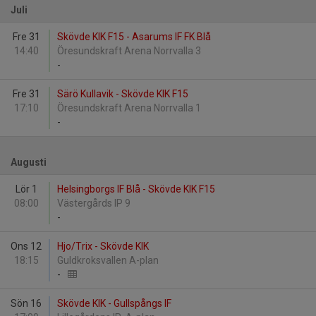
Juli
Fre 31
Skövde KIK F15 - Asarums IF FK Blå
14:40
Öresundskraft Arena Norrvalla 3
-
Fre 31
Särö Kullavik - Skövde KIK F15
17:10
Öresundskraft Arena Norrvalla 1
-
Augusti
Lör 1
Helsingborgs IF Blå - Skövde KIK F15
08:00
Västergårds IP 9
-
Ons 12
Hjo/Trix - Skövde KIK
18:15
Guldkroksvallen A-plan
-
Sön 16
Skövde KIK - Gullspångs IF