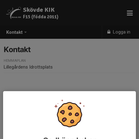
Skövde KIK
F15 (födda 2011)
Logga in
Kontakt
Kontakt
HEMMAPLAN
Lillegårdens Idrottsplats
Kontaktpersoner
Johanna Karlsson
Ledare/Kontaktperson
073-368 77 84
johannakarlsson_18@hotmail.com