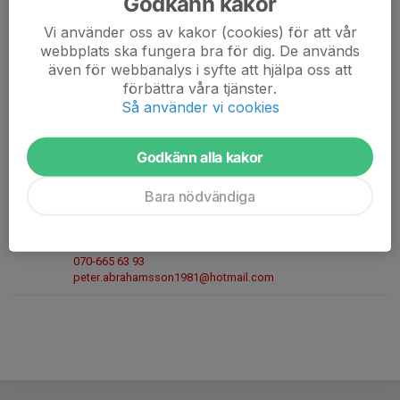
Godkänn kakor
Joacim Ring
Ledare
Vi använder oss av kakor (cookies) för att vår
webbplats ska fungera bra för dig. De används
070-772 85 07
även för webbanalys i syfte att hjälpa oss att
jocce77@gmail.com
förbättra våra tjänster.
Så använder vi cookies
Tobias Jakobsson
Fystränare/ledare
070-878 23 24
Godkänn alla kakor
tjakobsson@hotmail.com
Bara nödvändiga
Peter Abrahamsson
Ledare
0706656393
070-665 63 93
peter.abrahamsson1981@hotmail.com