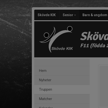
Skövde KIK
Senior
Barn & ungdom
Skövd
F11 (födda 
Hem
Nyheter
Truppen
Matcher