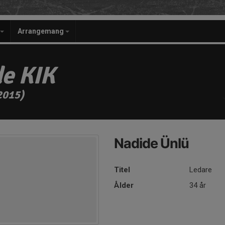
Arrangemang
e KIK
2015)
Nadide Ünlü
Titel
Ledare
Ålder
34 år