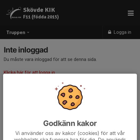
Skövde KIK
F11 (födda 2015)
Logga in
Truppen
Inte inloggad
Du måste vara inloggad för att se denna sida.
Klicka här för att logga in
Godkänn kakor
Vi använder oss av kakor (cookies) för att vår
webbplats ska fungera bra för dig. De används