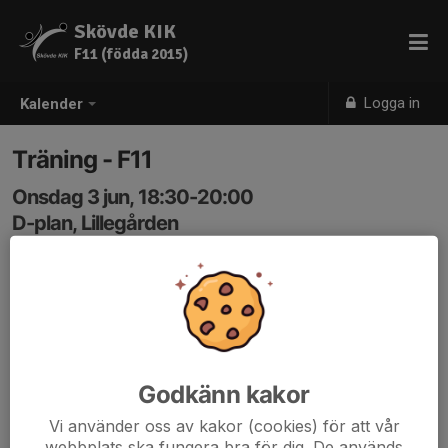
Skövde KIK
F11 (födda 2015)
Logga in
Kalender
Träning - F11
Onsdag 3 jun, 18:30-20:00
D-plan, Lillegården
Samling: 18:30, D-plan
Träningstid från maj och framåt.
Måndagar 18.30 - 20.00
Onsdagar 18.30 - 20.00
Godkänn kakor
Tänk på:
Benskydd
Vi använder oss av kakor (cookies) för att vår
Vattenflaska
webbplats ska fungera bra för dig. De används