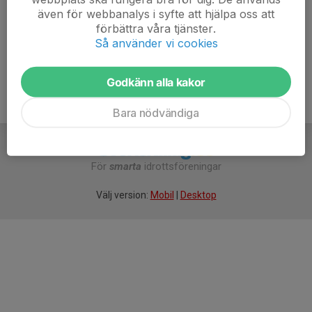
Inga smycken
även för webbanalys i syfte att hjälpa oss att
förbättra våra tjänster.
Så använder vi cookies
Godkänn alla kakor
Bara nödvändiga
För
smarta
idrottsföreningar
Välj version:
Mobil
|
Desktop