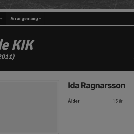
Arrangemang
e KIK
2011)
Ida Ragnarsson
Ålder
15 år