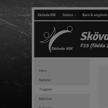
Skövde KIK
Senior
Barn & ungdom
Skövd
F15 (födda 
Hem
Nyheter
Truppen
Matcher