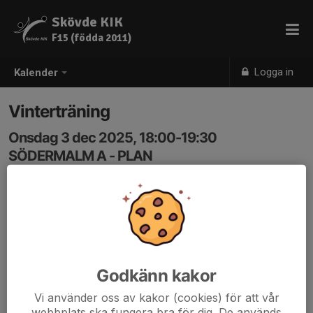
Skövde KIK
F15 (födda 2011)
Logga in
Kalender
Vinterträning
Onsdag 3 dec 2025, 18:00-19:30
SÖDERMALM A - PLAN
Samling: 17:50
Godkänn kakor
Vi använder oss av kakor (cookies) för att vår
webbplats ska fungera bra för dig. De används