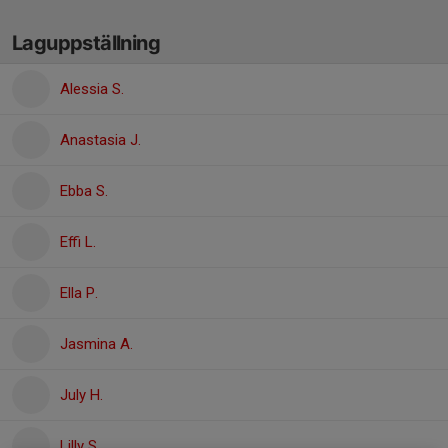
Laguppställning
Alessia S.
Anastasia J.
Ebba S.
Effi L.
Ella P.
Jasmina A.
July H.
Lilly S.