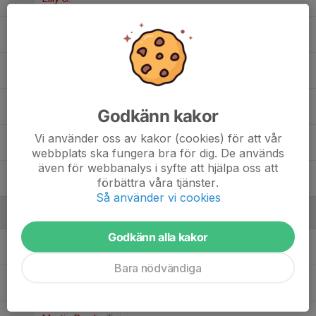
Linnea C.
Matilda E.
Meia B.
Godkänn kakor
Vi använder oss av kakor (cookies) för att vår
Pattarisa N.
webbplats ska fungera bra för dig. De används
även för webbanalys i syfte att hjälpa oss att
Stella E.
förbättra våra tjänster.
Så använder vi cookies
Ledare
Godkänn alla kakor
Henrik Karlsson
Tränare
Bara nödvändiga
Jenny Sandelin
Ledare