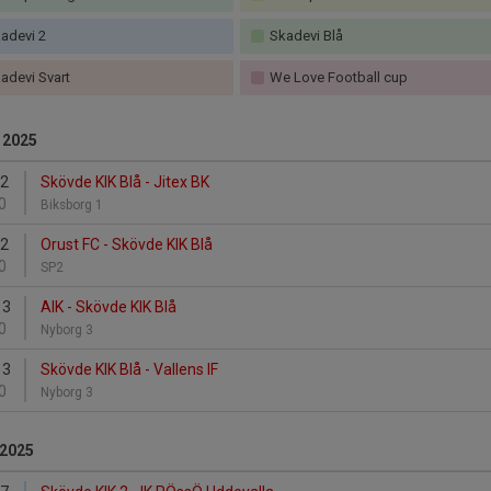
adevi 2
Skadevi Blå
adevi Svart
We Love Football cup
- 2025
12
Skövde KIK Blå - Jitex BK
0
Biksborg 1
12
Orust FC - Skövde KIK Blå
0
SP2
13
AIK - Skövde KIK Blå
0
Nyborg 3
13
Skövde KIK Blå - Vallens IF
0
Nyborg 3
 2025