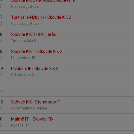
27
Skövde KIK 2 - IK RÖssÖ Uddevalla
0
Claesborgs B-plan
27
Torshälla-Nyby IS - Skövde KIK 2
0
Claesborgs B-plan
28
Skövde KIK 2 - IFK Fjärås
0
Timmersdala B
28
Skövde KIK 1 - Skövde KIK 2
0
Lillegårdens IP
29
Ulvåkers IF - Skövde KIK 2
0
Orkanvallen C
ari
15
Skövde KIK - Stenstorps IF
0
Södermalms IP A-plan
20
Malmö FF - Skövde KIK
0
Rydahallen