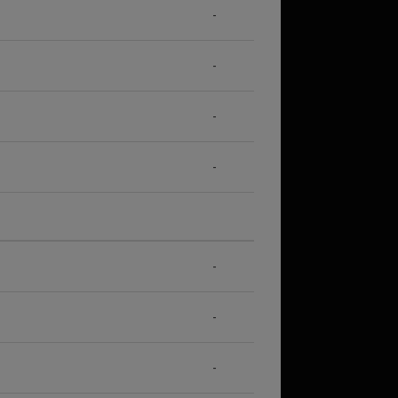
-
-
-
-
-
-
-