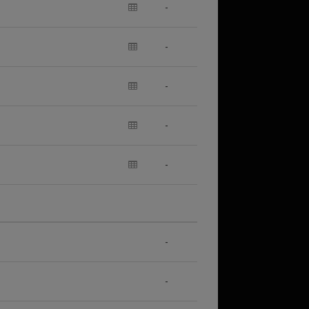
-
-
-
-
-
-
-