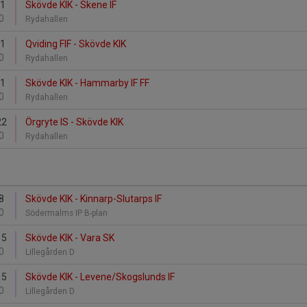
21
Skövde KIK - Skene IF
0
Rydahallen
21
Qviding FIF - Skövde KIK
0
Rydahallen
21
Skövde KIK - Hammarby IF FF
0
Rydahallen
22
Örgryte IS - Skövde KIK
0
Rydahallen
8
Skövde KIK - Kinnarp-Slutarps IF
0
Södermalms IP B-plan
15
Skövde KIK - Vara SK
0
Lillegården D
15
Skövde KIK - Levene/Skogslunds IF
0
Lillegården D