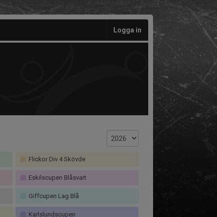
Logga in
Flickor Div 4 Skövde
Eskilscupen Blåsvart
Giffcupen Lag Blå
Karlslundscupen