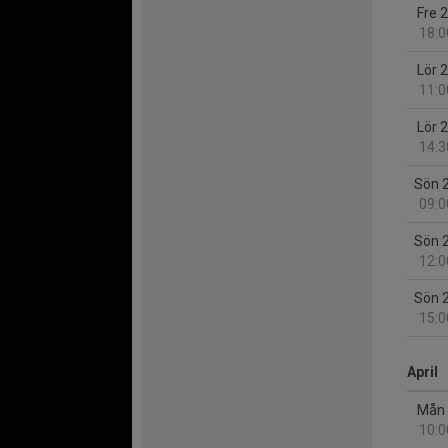
Fre 
18:0
Lör 
11:0
Lör 
14:3
Sön 
09:0
Sön 
12:0
Sön 
15:0
April
Mån 
10:0