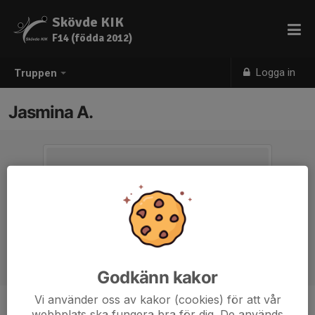
Skövde KIK
F14 (födda 2012)
Logga in
Truppen
Jasmina A.
Godkänn kakor
Vi använder oss av kakor (cookies) för att vår
webbplats ska fungera bra för dig. De används
Ålder
13 år