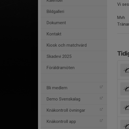
Kalender
Vi se
Bildgalleri
Mvh
Dokument
Träna
Kontakt
Kiosk och matchvärd
Tidi
Skadevi 2025
Föräldramöten
Bli medlem
Demo Svenskalag
Knäkontroll övningar
Knäkontroll app