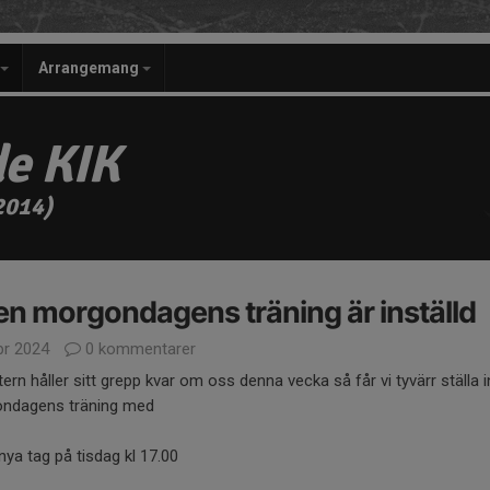
Arrangemang
e KIK
2014)
n morgondagens träning är inställd
pr 2024
0 kommentarer
tern håller sitt grepp kvar om oss denna vecka så får vi tyvärr ställa i
ndagens träning med
 nya tag på tisdag kl 17.00