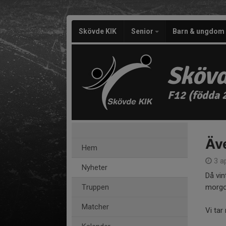
Skövde KIK
Senior
Barn & ungdom
Skövd
F12 (födda 
Äve
Hem
3 a
Nyheter
Då vin
Truppen
morgo
Matcher
Vi tar