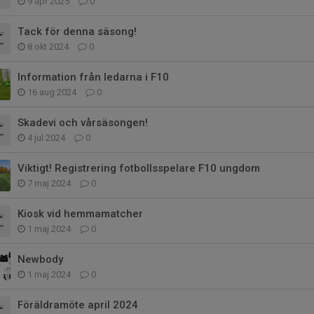
9 apr 2025
0
Tack för denna säsong!
8 okt 2024
0
Information från ledarna i F10
16 aug 2024
0
Skadevi och vårsäsongen!
4 jul 2024
0
Viktigt! Registrering fotbollsspelare F10 ungdom
7 maj 2024
0
Kiosk vid hemmamatcher
1 maj 2024
0
Newbody
1 maj 2024
0
Föräldramöte april 2024