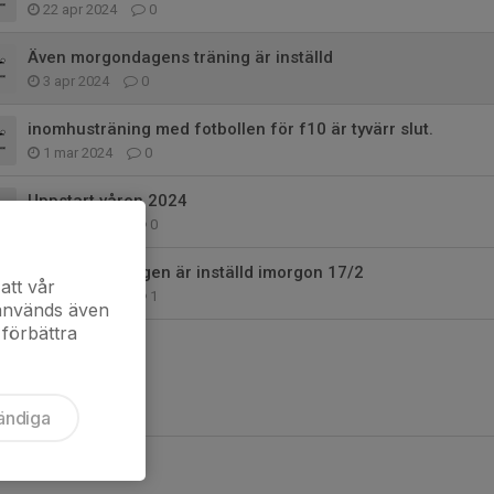
22 apr 2024
0
Även morgondagens träning är inställd
3 apr 2024
0
inomhusträning med fotbollen för f10 är tyvärr slut.
1 mar 2024
0
Uppstart våren 2024
29 feb 2024
0
Inomhusträningen är inställd imorgon 17/2
att vår
16 feb 2024
1
 används även
 förbättra
ändiga