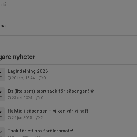
s då
rna
gare nyheter
Lagindelning 2026
20 feb, 15:44
0
Ett (lite sent) stort tack för säsongen! ⚽️
23 okt 2025
0
Halvtid i säsongen – vilken vår vi haft!
24 jun 2025
2
Tack för ett bra föräldramöte!