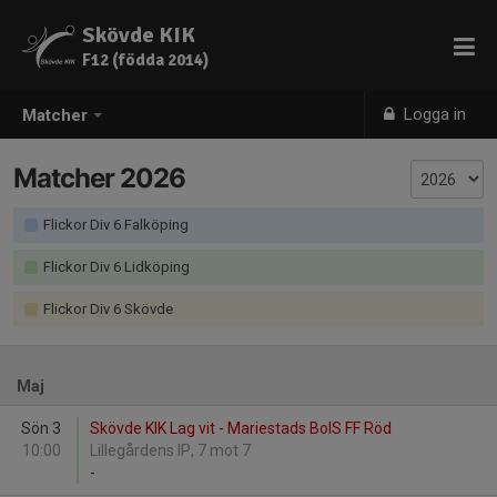
Skövde KIK
F12 (födda 2014)
Logga in
Matcher
Matcher 2026
Flickor Div 6 Falköping
Flickor Div 6 Lidköping
Flickor Div 6 Skövde
Maj
Sön 3
Skövde KIK Lag vit - Mariestads BoIS FF Röd
10:00
Lillegårdens IP, 7 mot 7
-