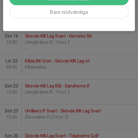
Lör 15
Skara FC Vit - Skövde KIK Lag Blå
Bara nödvändiga
15:00
Sparbanken Arena E Konstgräs
-
Sön 16
Skövde KIK Lag Svart - Hörnebo SK
10:00
Lillegårdens IP, 7 mot 7
-
Lör 22
Råda BK Grön - Skövde KIK Lag vit
09:30
Rådavallen
-
Sön 23
Skövde KIK Lag Blå - Sandhems IF
10:00
Lillegårdens IP, 7 mot 7
-
Sön 23
Ulvåkers IF Svart - Skövde KIK Lag Svart
15:00
Åbrovallen D (7 mot 7)
-
Sön 30
Skövde KIK Lag Svart - Tidaholms GoIF