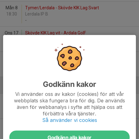
Mån 8
Tymer/Lerdala - Skövde KIK Lag Svart
18:30
Lerdala IP B
-
Ons 17
Skövde KIK Lag vit - Ardala GoIF
18:30
Lillegårdens IP, D-plan, Konstgräs
-
Sön 21
Skövde KIK Lag vit - Fröjered/Ekedalen
10:00
Lillegårdens IP, 7 mot 7
-
Godkänn kakor
Augusti
Vi använder oss av kakor (cookies) för att vår
webbplats ska fungera bra för dig. De används
Sön 9
Ulvåkers IF Röd - Skövde KIK Lag vit
17:00
Åbrovallen D (7 mot 7)
även för webbanalys i syfte att hjälpa oss att
-
förbättra våra tjänster.
Så använder vi cookies
Lör 15
Skövde AIK - Skövde KIK Lag vit
10:00
Lillegårdens IP, 7 mot 7
Godkänn alla kakor
-