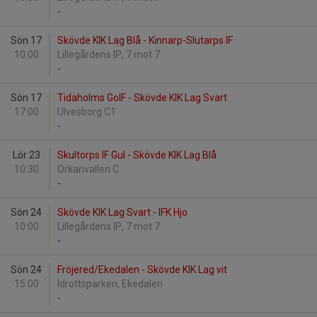
-
Sön 17
Skövde KIK Lag Blå - Kinnarp-Slutarps IF
10:00
Lillegårdens IP, 7 mot 7
-
Sön 17
Tidaholms GoIF - Skövde KIK Lag Svart
17:00
Ulvesborg C1
-
Lör 23
Skultorps IF Gul - Skövde KIK Lag Blå
10:30
Orkanvallen C
-
Sön 24
Skövde KIK Lag Svart - IFK Hjo
10:00
Lillegårdens IP, 7 mot 7
-
Sön 24
Fröjered/Ekedalen - Skövde KIK Lag vit
15:00
Idrottsparken, Ekedalen
-