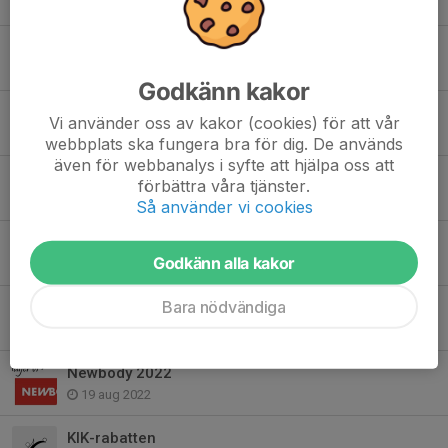
26 sep 2023
Tider hos Justera
3 sep 2023
Godkänn kakor
Newbody 2023
Vi använder oss av kakor (cookies) för att vår
15 aug 2023
webbplats ska fungera bra för dig. De används
även för webbanalys i syfte att hjälpa oss att
Dömning, Skadevi cup 2023
förbättra våra tjänster.
27 jun 2023
Så använder vi cookies
Stark första säsong i div. 3
Godkänn alla kakor
4 okt 2022
Bara nödvändiga
Betalning - Newbody
19 sep 2022
Newbody 2022
19 aug 2022
KIK-rabatten