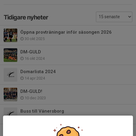
Tidigare nyheter
Öppna provträningar inför säsongen 2026
30 okt 2025
DM-GULD
16 okt 2024
Domarlista 2024
14 apr 2024
DM-GULD!
10 dec 2023
Buss till Vänersborg
11 okt 2023
Träningstider för oktober & november