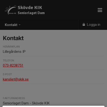
Skövde KIK
Seniorlaget Dam
Logga in
Kontakt
Kontakt
HEMMAPLAN
Lillegårdens IP
TELEFON
073-8238751
E-POST
kansliet@skik.se
FAKTURAADRESS
Seniorlaget Dam - Skövde KIK