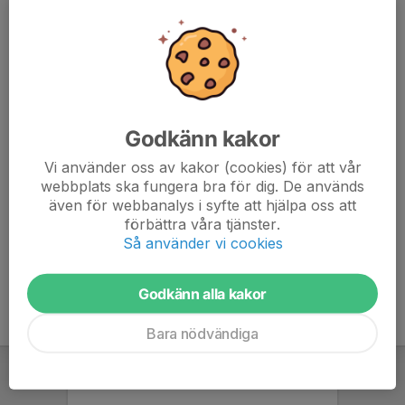
Billingehovsvägen 8
541 42 Skövde
MEJLA PDF-FAKTUROR TILL
kansliet@skik.se
FÖRENINGSNUMMER
38692
Godkänn kakor
ORG. NUMMER
Vi använder oss av kakor (cookies) för att vår
802420-4805
webbplats ska fungera bra för dig. De används
även för webbanalys i syfte att hjälpa oss att
BANKGIRO
förbättra våra tjänster.
284-5055
Så använder vi cookies
Godkänn alla kakor
Bara nödvändiga