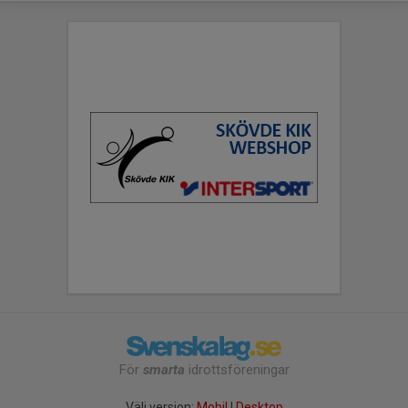
För
smarta
idrottsföreningar
Välj version:
Mobil
|
Desktop