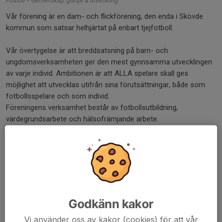
Fotboll = Gemenskap, glädje & utveckling
Vår förening är en dam- och flickförening, den enda i Skövde
kommun som satsar helhjärtat på enbart tjejfotboll.
Vår övertygelse är att breddsatsning på barn- och
ungdomsverksamheten ger den mest gynnsamma utvecklingen
av varje individ. Ambitionen är att ALLA spelare skall ges
möjlighet att utvecklas utifrån sina förutsättningar, både som
fotbollsspelare och som individ.
Föreningens verksamhet består av fotbollsutbildning,
värdegrundsarbete och hälsofrämjande arbete.
För att kunna erbjuda en bra fotbollsutveckling för våra spelare
satsar vi på ledarutbildning, värdegrundsarbete och gemenskap
som stödjer fotbollsintresse.
Det skadeförebyggande arbetet utgörs huvudsakligen av
"Knäkontroll" som bedrivs i föreningens alla lag sedan 2009.
Detta har så här långt lett till en enastående reduktion av
Godkänn kakor
allvarliga knäskador hos våra spelare.
Vi använder oss av kakor (cookies) för att vår