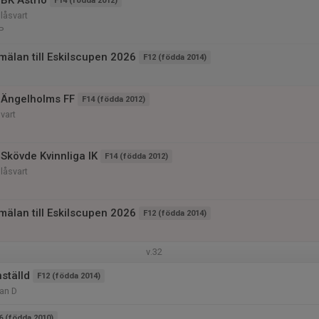
BK Astrio
F14 (födda 2012)
låsvart
P
mälan till Eskilscupen 2026
F12 (födda 2014)
 Ängelholms FF
F14 (födda 2012)
vart
Skövde Kvinnliga IK
F14 (födda 2012)
låsvart
mälan till Eskilscupen 2026
F12 (födda 2014)
v.32
nställd
F12 (födda 2014)
lan D
6 (födda 2010)