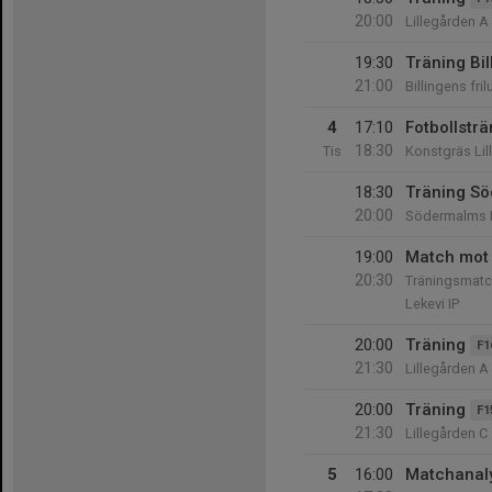
20:00
Lillegården A
19:30
Träning Bi
21:00
Billingens fr
4
17:10
Fotbollsträ
18:30
Tis
Konstgräs Lil
18:30
Träning S
20:00
Södermalms 
19:00
Match mot 
20:30
Träningsmatc
Lekevi IP
20:00
Träning
F1
21:30
Lillegården A
20:00
Träning
F1
21:30
Lillegården C
5
16:00
Matchanal