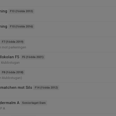
ning
F13 (födda 2013)
ning
F10 (födda 2016)
F7 (födda 2019)
n mot parkeringen
llskolan F5
F5 (födda 2021)
 klubbstugan
F8 (födda 2018)
m klubbstugan)
matchen mot Sils
F14 (födda 2012)
ödermalm A
Seniorlaget Dam
IP A