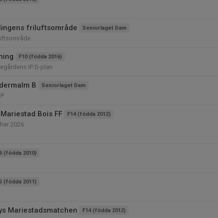
llingens friluftsområde
Seniorlaget Dam
iluftsområde
ning
F10 (födda 2016)
legårdens IP D-plan
ödermalm B
Seniorlaget Dam
IP
Mariestad Bois FF
F14 (födda 2012)
her 2026
6 (födda 2010)
5 (födda 2011)
ys Mariestadsmatchen
F14 (födda 2012)