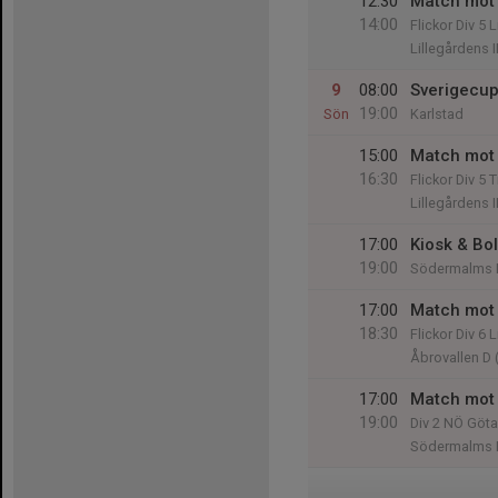
12:30
Match mot 
14:00
Flickor Div 5 
Lillegårdens I
9
08:00
Sverigecu
19:00
Sön
Karlstad
15:00
Match mot
16:30
Flickor Div 5
Lillegårdens I
17:00
Kiosk & Bol
19:00
Södermalms 
17:00
Match mot 
18:30
Flickor Div 6 
Åbrovallen D 
17:00
Match mot 
19:00
Div 2 NÖ Göt
Södermalms 