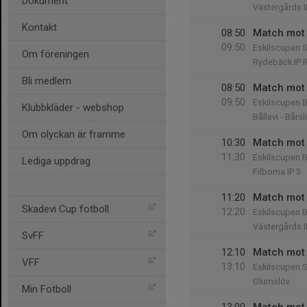
Dokument
Västergårds I
Kontakt
08:50
Match mot 
09:50
Eskilscupen S
Om föreningen
Rydebäck IP 
Bli medlem
08:50
Match mot 
09:50
Eskilscupen B
Klubbkläder - webshop
Bållevi - Bårs
Om olyckan är framme
10:30
Match mot 
11:30
Eskilscupen B
Lediga uppdrag
Filborna IP 3
11:20
Match mot
Skadevi Cup fotboll
12:20
Eskilscupen B
Västergårds I
SvFF
12:10
Match mot 
VFF
13:10
Eskilscupen S
Glumslöv
Min Fotboll