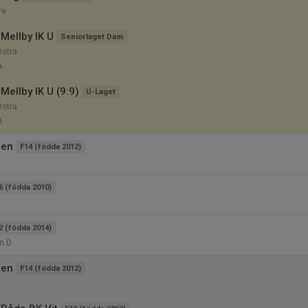
re
Mellby IK U
Seniorlaget Dam
Östra
A
Mellby IK U (9:9)
U-Laget
Östra
A
pen
F14 (födda 2012)
6 (födda 2010)
2 (födda 2014)
an D
pen
F14 (födda 2012)