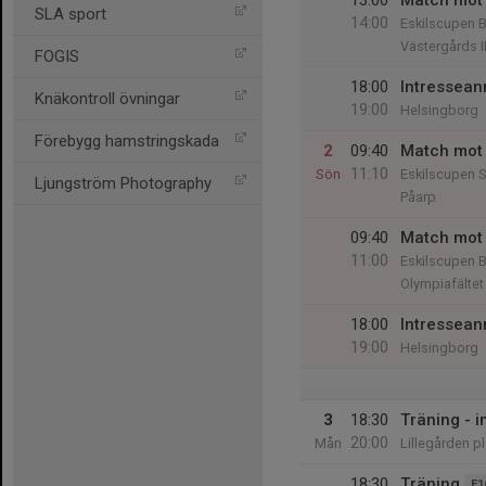
13:00
Match mot 
SLA sport
14:00
Eskilscupen B
Västergårds I
FOGIS
18:00
Intressean
Knäkontroll övningar
19:00
Helsingborg
Förebygg hamstringskada
2
09:40
Match mot
11:10
Sön
Eskilscupen S
Ljungström Photography
Påarp
09:40
Match mot 
11:00
Eskilscupen B
Olympiafältet
18:00
Intressean
19:00
Helsingborg
3
18:30
Träning - i
20:00
Mån
Lillegården p
18:30
Träning
F1