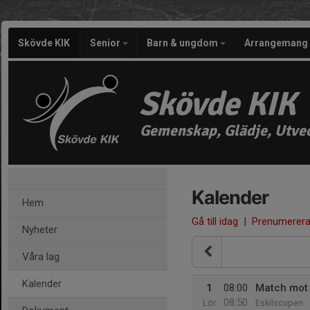
Skövde KIK
Senior
Barn & ungdom
Arrangemang
Skövde KIK
Gemenskap, Glädje, Utve
Kalender
Hem
Gå till idag
|
Prenumerer
Nyheter
Våra lag
Kalender
1
08:00
Match mot 
08:50
Lör
Eskilscupen