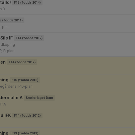
tälld!
F12 (födda 2014)
an D
5 (födda 2011)
- plan
ils IF
F14 (födda 2012)
Lidköping
P, B-plan
pen
F14 (födda 2012)
ning
F10 (födda 2016)
legårdens IP D-plan
ödermalm A
Seniorlaget Dam
IP A
d IFK
F14 (födda 2012)
ning
F13 (födda 2013)