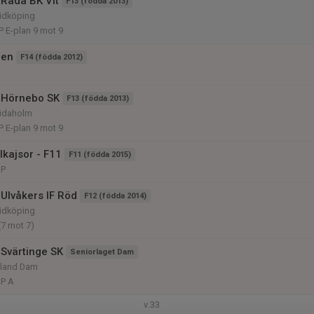
Råda BK Vit
F13 (födda 2013)
Lidköping
P E-plan 9 mot 9
pen
F14 (födda 2012)
 Hörnebo SK
F13 (födda 2013)
 Tidaholm
P E-plan 9 mot 9
lkajsor - F11
F11 (födda 2015)
IP
Ulvåkers IF Röd
F12 (födda 2014)
Lidköping
(7 mot 7)
Svärtinge SK
Seniorlaget Dam
aland Dam
IP A
v.33