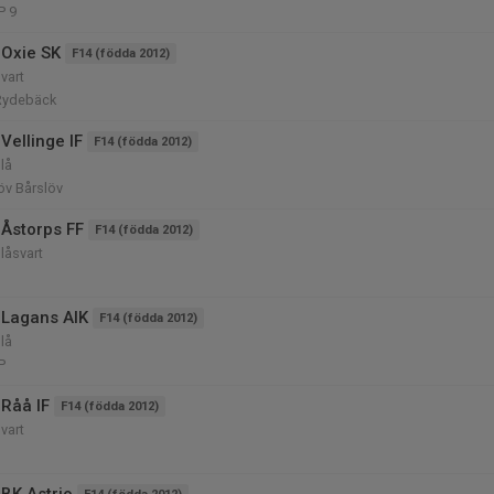
P 9
Oxie SK
F14 (födda 2012)
vart
Rydebäck
Vellinge IF
F14 (födda 2012)
lå
löv Bårslöv
Åstorps FF
F14 (födda 2012)
låsvart
 Lagans AIK
F14 (födda 2012)
lå
P
Råå IF
F14 (födda 2012)
vart