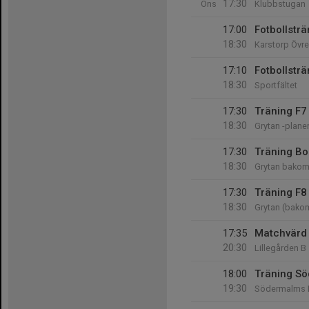
17:30
Ons
Klubbstugan
17:00
Fotbollsträ
18:30
Karstorp Övre
17:10
Fotbollsträ
18:30
Sportfältet
17:30
Träning F7
18:30
Grytan -plane
17:30
Träning Bo
18:30
Grytan bakom
17:30
Träning F8
18:30
Grytan (bako
17:35
Matchvärd 
20:30
Lillegården B
18:00
Träning S
19:30
Södermalms 