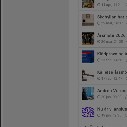
11 apr, 11:21
Skohyllan har p
29 mar, 18:07
Årsmöte 2026
26 mar, 21:05
Klädprovning i
23 feb, 14:26
Kallelse årsm
17 feb, 12:47
Andrea Verona 
20 jan, 08:00
Nu är vi anslutn
19 jan, 12:35