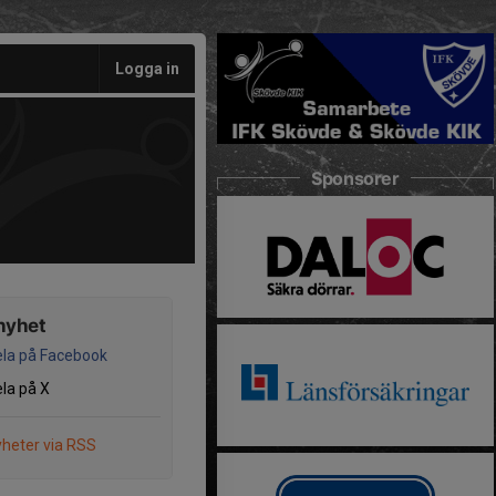
Logga in
Sponsorer
nyhet
la på Facebook
la på X
heter via RSS