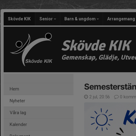
Skövde KIK
Senior
Barn & ungdom
Arrangemang
Skövde KIK
Gemenskap, Glädje, Utve
Semesterstän
Hem
2 jul, 20:56
0 komme
Nyheter
Våra lag
Kalender