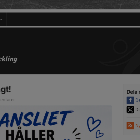
ckling
gt!
Dela 
ntarer
De
De
Ny