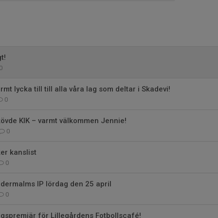
t!
0
rmt lycka till till alla våra lag som deltar i Skadevi!
0
Skövde KIK – varmt välkommen Jennie!
0
er kanslist
0
ödermalms IP lördag den 25 april
0
gspremiär för Lillegårdens Fotbollscafé!