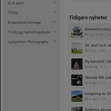
SLA sport
FOGIS
Tidigare nyheter
Knäkontroll övningar
Semesterstäng
Förebygg hamstringskada
2 jul, 20:56
Ljungström Photography
Ett stort och va
25 jun, 14:55
Ny kanslist i 
28 maj, 12:12
Skövde KIK sök
22 apr, 21:33
Invigning av S
22 apr, 17:36
Äntligen säson