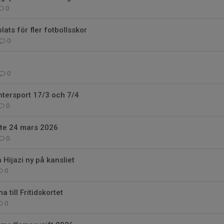
0
lats för fler fotbollsskor
0
0
ntersport 17/3 och 7/4
0
öte 24 mars 2026
0
Hijazi ny på kansliet
0
a till Fritidskortet
0