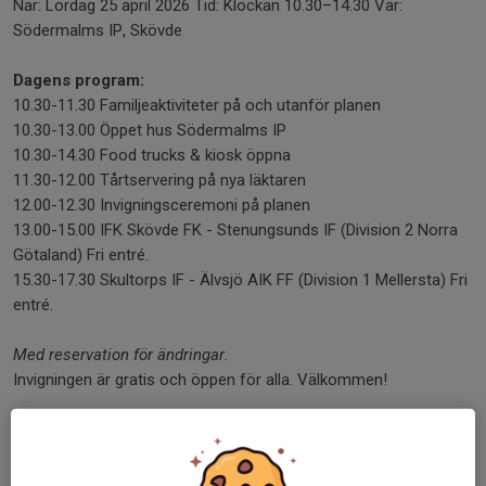
När: Lördag 25 april 2026 Tid: Klockan 10.30–14.30 Var:
Södermalms IP, Skövde
Dagens program:
10.30-11.30 Familjeaktiviteter på och utanför planen
10.30-13.00 Öppet hus Södermalms IP
10.30-14.30 Food trucks & kiosk öppna
11.30-12.00 Tårtservering på nya läktaren
12.00-12.30 Invigningsceremoni på planen
13.00-15.00 IFK Skövde FK - Stenungsunds IF (Division 2 Norra
Götaland) Fri entré.
15.30-17.30 Skultorps IF - Älvsjö AIK FF (Division 1 Mellersta) Fri
entré.
Med reservation för ändringar.
Invigningen är gratis och öppen för alla. Välkommen!
Dela nyhet