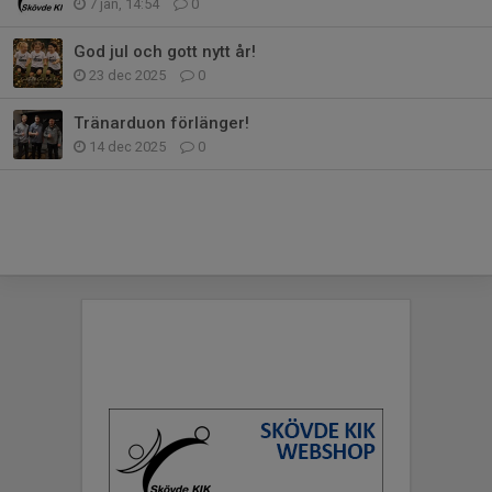
7 jan, 14:54
0
God jul och gott nytt år!
23 dec 2025
0
Tränarduon förlänger!
14 dec 2025
0