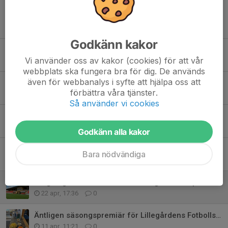
Tidigare nyheter
Godkänn kakor
Semesterstängt!
Vi använder oss av kakor (cookies) för att vår
2 jul, 20:56
0
webbplats ska fungera bra för dig. De används
även för webbanalys i syfte att hjälpa oss att
Ett stort och varmt lycka till till alla våra lag som deltar i Skadevi!
förbättra våra tjänster.
25 jun, 14:55
0
Så använder vi cookies
Ny kanslist i Skövde KIK – varmt välkommen Jennie!
28 maj, 12:12
0
Godkänn alla kakor
Skövde KIK söker kanslist
Bara nödvändiga
22 apr, 21:33
0
Invigning av Södermalms IP lördag den 25 april
22 apr, 17:36
0
Äntligen säsongspremiär för Lillegårdens Fotbollscafé!
11 apr, 11:21
0