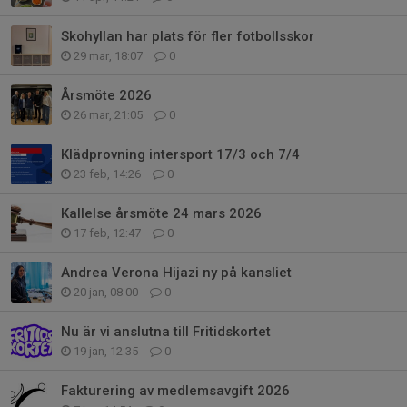
Skohyllan har plats för fler fotbollsskor
29 mar, 18:07
0
Årsmöte 2026
26 mar, 21:05
0
Klädprovning intersport 17/3 och 7/4
23 feb, 14:26
0
Kallelse årsmöte 24 mars 2026
17 feb, 12:47
0
Andrea Verona Hijazi ny på kansliet
20 jan, 08:00
0
Nu är vi anslutna till Fritidskortet
19 jan, 12:35
0
Fakturering av medlemsavgift 2026