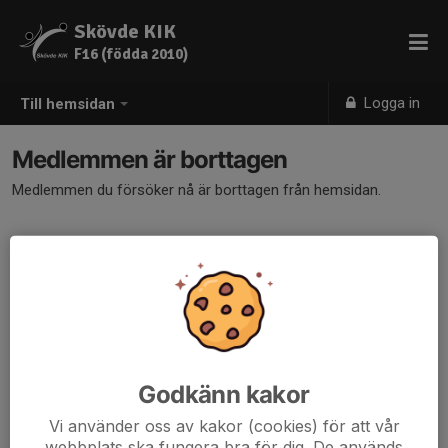
Skövde KIK
F16 (födda 2010)
Logga in
Till hemsidan
Medlemmen är borttagen
Medlemmen du försöker nå är borttagen från hemsidan.
Godkänn kakor
Vi använder oss av kakor (cookies) för att vår
webbplats ska fungera bra för dig. De används