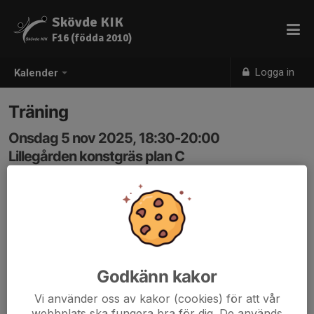
Skövde KIK
F16 (födda 2010)
Logga in
Kalender
Träning
Onsdag 5 nov 2025, 18:30-20:00
Lillegården konstgräs plan C
Samling: 18:20
Godkänn kakor
Vi använder oss av kakor (cookies) för att vår
webbplats ska fungera bra för dig. De används