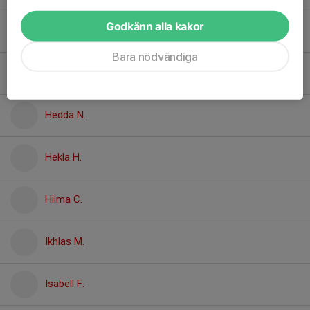
Godkänn alla kakor
Enna K.
Bara nödvändiga
Enya K.
Hedda N.
Hekla H.
Hilma C.
Ikhlas M.
Isabell F.