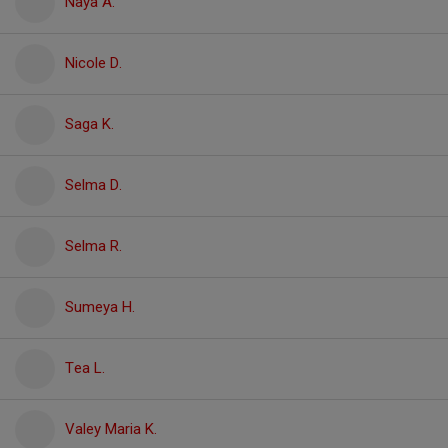
Naya A.
Nicole D.
Saga K.
Selma D.
Selma R.
Sumeya H.
Tea L.
Valey Maria K.