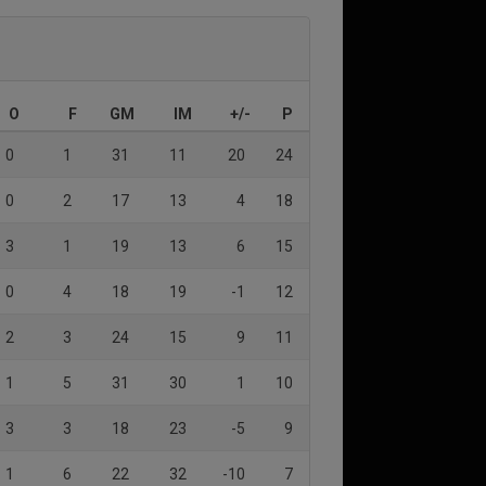
O
F
GM
IM
+/-
P
0
1
31
11
20
24
0
2
17
13
4
18
3
1
19
13
6
15
0
4
18
19
-1
12
2
3
24
15
9
11
1
5
31
30
1
10
3
3
18
23
-5
9
1
6
22
32
-10
7