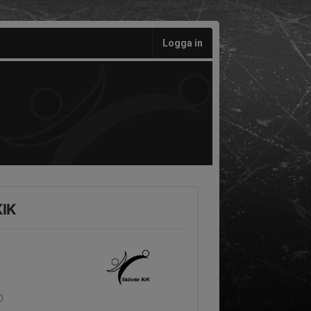
Logga in
KIK
D