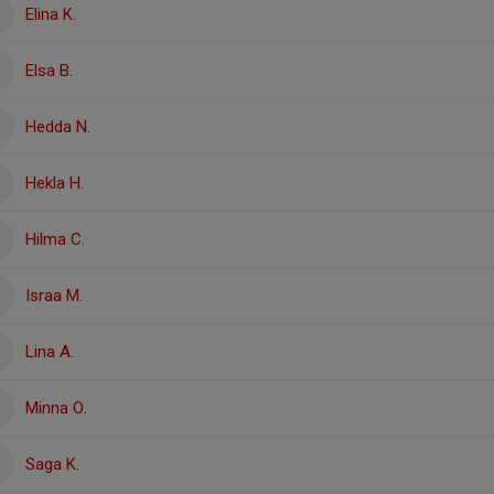
Elina K.
Elsa B.
Hedda N.
Hekla H.
Hilma C.
Israa M.
Lina A.
Minna O.
Saga K.