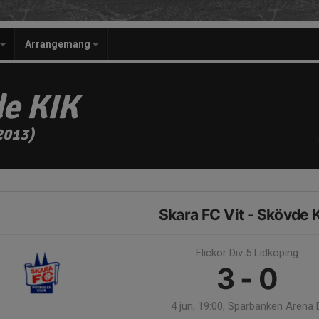
Arrangemang
e KIK
2013)
Skara FC Vit - Skövde 
Flickor Div 5 Lidköping
3 - 0
4 jun, 19:00, Sparbanken Arena 