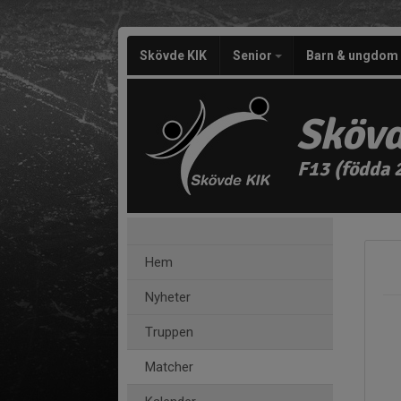
Skövde KIK
Senior
Barn & ungdom
Skövd
F13 (födda 
Hem
Nyheter
Truppen
Matcher