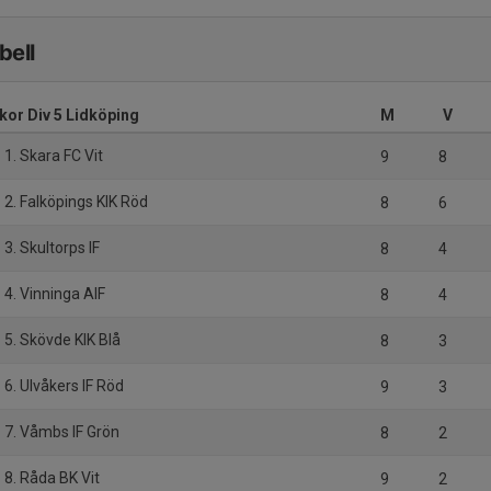
bell
ckor Div 5 Lidköping
M
V
1. Skara FC Vit
9
8
2. Falköpings KIK Röd
8
6
3. Skultorps IF
8
4
4. Vinninga AIF
8
4
5. Skövde KIK Blå
8
3
6. Ulvåkers IF Röd
9
3
7. Våmbs IF Grön
8
2
8. Råda BK Vit
9
2