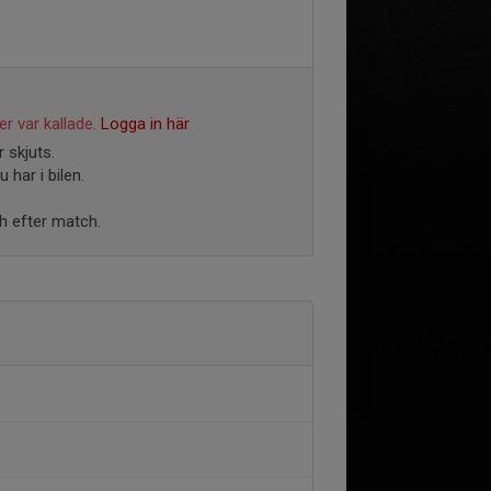
r var kallade.
Logga in här
 skjuts.
har i bilen.
 efter match.