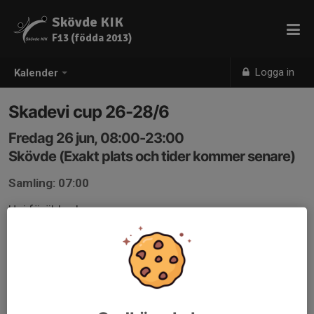
Skövde KIK
F13 (födda 2013)
Logga in
Kalender
Skadevi cup 26-28/6
Fredag 26 jun, 08:00-23:00
Skövde (Exakt plats och tider kommer senare)
Samling: 07:00
Hej föräldrar!
För att vi ska kunna anmäla rätt antal lag till Skadevi cup,
så ber vi er svara på denna bindande intresseanmälan
snarast möjligt, dock senast fredag.
När man tackar JA innebär det att man kan medverka