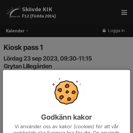
Skövde KIK
F12 (födda 2014)
Logga in
Kalender
Kiosk pass 1
Lördag 23 sep 2023, 09:30-11:15
Grytan Lillegården
Samling: 09:30, Grytan Lillegården
2st kiosker en vid planerna bemannas med 4st vid
planen och 2st inne på klubbstugan.
Mellan 9:30-10:00 förbereds kioskerna.
Godkänn kakor
Vid planen kommer det grillas hamburgare vilket de som
Vi använder oss av kakor (cookies) för att vår
bemannar kiosken ansvarar för.
webbplats ska fungera bra för dig. De används