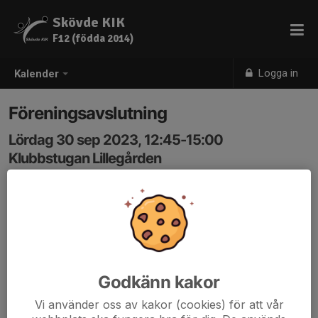
Skövde KIK
F12 (födda 2014)
Logga in
Kalender
Föreningsavslutning
Lördag 30 sep 2023, 12:45-15:00
Klubbstugan Lillegården
Samling: 12:45, I grytan där vi brukar träna
Välkomna till Skövde KIK:s gemensamma avslutning
Vi samlar föreningens alla lag den 30 september kl
12:45
Tillsammans tittar vi på seniorernas sista seriematch,
derby
Godkänn kakor
mot Skultorps IF.
Vi använder oss av kakor (cookies) för att vår
I halvlek uppmärksammar vi våra barn och ungdomar