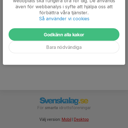
webbplats ska fungera bra för dig. De används
och det
även för webbanalys i syfte att hjälpa oss att
delas ut medaljer till bollskolan. Vi bjuder alla spelare
förbättra våra tjänster.
och
Så använder vi cookies
ledare på festis/kaffe samt bulle.
F9 samlas innan i grytan där vi brukar träna.
Godkänn alla kakor
Mvh
Ledarna F9 Skövde KIK
Bara nödvändiga
För
smarta
idrottsföreningar
Välj version:
Mobil
|
Desktop