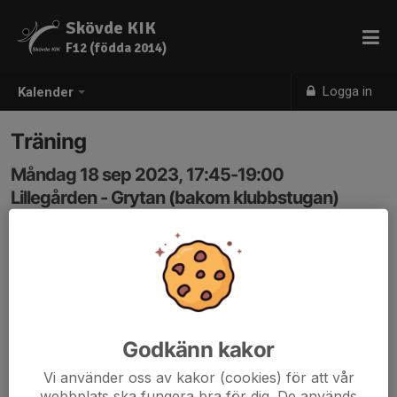
Skövde KIK
F12 (födda 2014)
Logga in
Kalender
Träning
Måndag 18 sep 2023, 17:45-19:00
Lillegården - Grytan (bakom klubbstugan)
Samling: 17:45, Grytan bakom klubbstugan
Godkänn kakor
Vi använder oss av kakor (cookies) för att vår
webbplats ska fungera bra för dig. De används