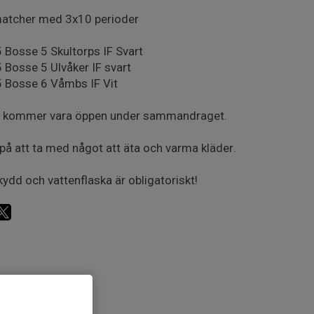
matcher med 3x10 perioder
 Bosse 5 Skultorps IF Svart
 Bosse 5 Ulvåker IF svart
 Bosse 6 Våmbs IF Vit
k kommer vara öppen under sammandraget.
på att ta med något att äta och varma kläder.
ydd och vattenflaska är obligatoriskt!