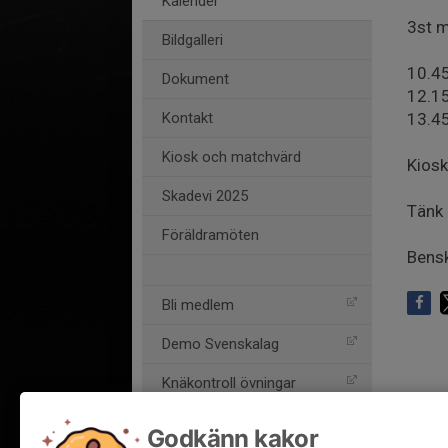
Kalender
3st 
Bildgalleri
10.45
Dokument
12.15
Kontakt
13.45
Kiosk och matchvärd
Kios
Skadevi 2025
Tänk 
Föräldramöten
Bensk
Bli medlem
Demo Svenskalag
Knäkontroll övningar
Knäkontroll app
Godkänn kakor