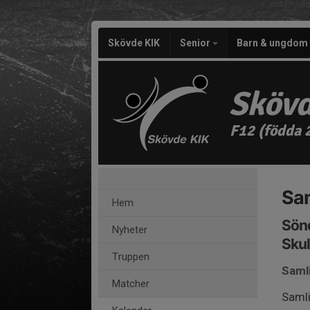
Skövde KIK
Senior
Barn & ungdom
Skövd
F12 (födda 
Sam
Hem
Sönd
Nyheter
Skul
Truppen
Samli
Matcher
Samli