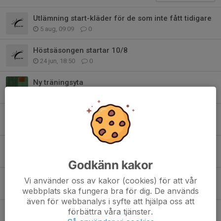
Utlämning start-kläder för de som inte fått tidigare
5 aug, 09:09
0
Höstsäsongen startar 10/8
24 jun, 18:50
0
Ny träningsyta
25 maj, 20:53
0
Bemanning Skadevi
25 maj, 20:43
0
Försäljning Newbody
6 maj, 21:51
0
Godkänn kakor
Familjegrupp whatsup
Vi använder oss av kakor (cookies) för att vår
3 maj, 17:33
0
webbplats ska fungera bra för dig. De används
även för webbanalys i syfte att hjälpa oss att
Registrering FOGIS
förbättra våra tjänster.