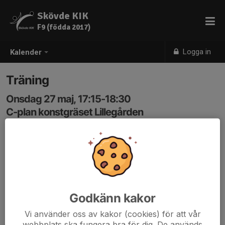
Skövde KIK
F9 (födda 2017)
Logga in
Kalender
Träning
Onsdag 27 maj, 17:15-18:30
C-plan konstgräset Lillegården
Samling: 17:05
Godkänn kakor
Vi använder oss av kakor (cookies) för att vår
webbplats ska fungera bra för dig. De används