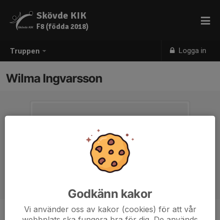
Skövde KIK
F8 (födda 2018)
Logga in
Truppen
Wilma Ingvarsson
Godkänn kakor
Vi använder oss av kakor (cookies) för att vår
webbplats ska fungera bra för dig. De används
Ålder
8 år