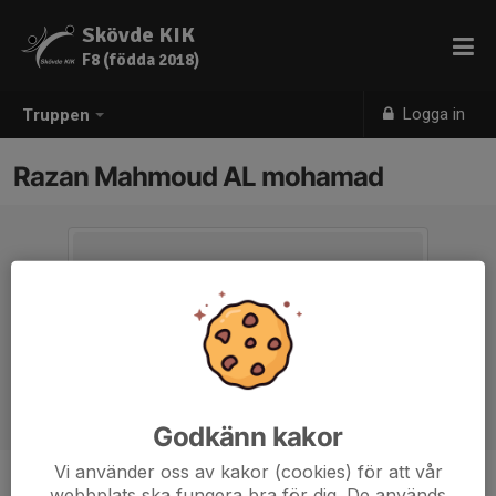
Skövde KIK
F8 (födda 2018)
Logga in
Truppen
Razan Mahmoud AL mohamad
Godkänn kakor
Vi använder oss av kakor (cookies) för att vår
webbplats ska fungera bra för dig. De används
Ålder
8 år