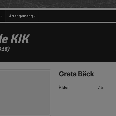
Arrangemang
e KIK
018)
Greta Bäck
Ålder
7 år