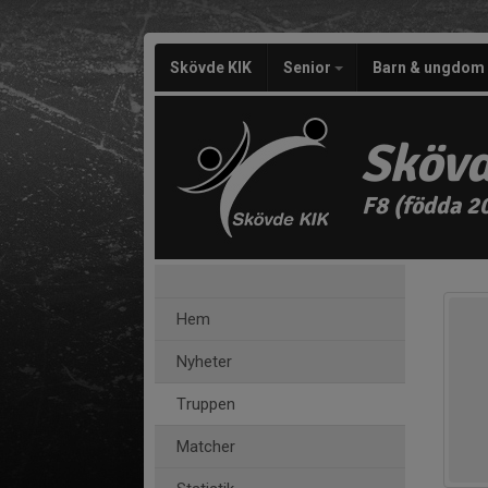
Skövde KIK
Senior
Barn & ungdom
Skövd
F8 (födda 2
Hem
Nyheter
Truppen
Matcher