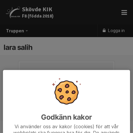
Skövde KIK
F8 (födda 2018)
Logga in
Truppen
lara salih
Godkänn kakor
Vi använder oss av kakor (cookies) för att vår
webbplats ska fungera bra för dig. De används
Ålder
8 år