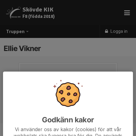
Skövde KIK
F8 (födda 2018)
Logga in
Truppen
Ellie Vikner
Godkänn kakor
Vi använder oss av kakor (cookies) för att vår
webbplats ska fungera bra för dig. De används
Ålder
8 år