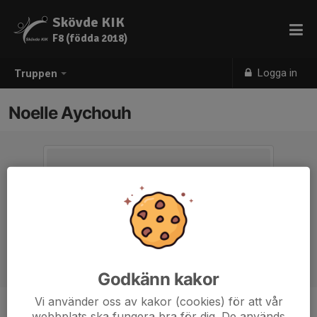
Skövde KIK
F8 (födda 2018)
Logga in
Truppen
Noelle Aychouh
Godkänn kakor
Vi använder oss av kakor (cookies) för att vår
webbplats ska fungera bra för dig. De används
Ålder
8 år