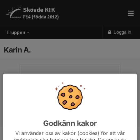
Skövde KIK
F14 (födda 2012)
Logga in
Truppen
Karin A.
Godkänn kakor
Vi använder oss av kakor (cookies) för att vår
webbplats ska fungera bra för dig. De används
Titel
Ledare