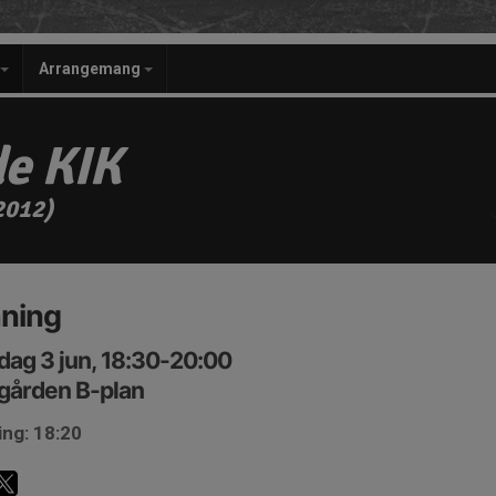
Arrangemang
e KIK
2012)
äning
ag 3 jun, 18:30-20:00
egården B-plan
ing: 18:20