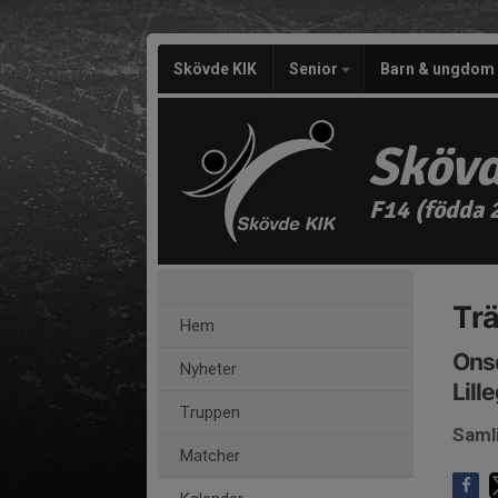
Skövde KIK
Senior
Barn & ungdom
Skövd
F14 (födda 
Tr
Hem
Onsd
Nyheter
Lill
Truppen
Saml
Matcher